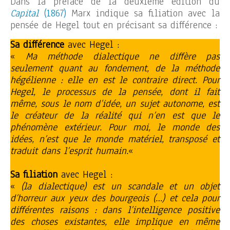
Dans la préface de la deuxième édition du
Capital
(1867)
Marx indique sa filiation avec la
pensée de Hegel tout en précisant sa différence :
Sa différence
avec Hegel :
«
Ma méthode dialectique ne diffère pas
seulement quant au fondement, de la méthode
hégélienne : elle en est le contraire direct. Pour
Hegel, le processus de la pensée, dont il fait
même, sous le nom d’idée, un sujet autonome, est
le créateur de la réalité qui n’en est que le
phénomène extérieur. Pour moi, le monde des
idées, n’est que le monde matériel, transposé et
traduit dans l’esprit humain.
«
Sa filiation
avec Hegel :
«
(la dialectique) est un scandale et un objet
d’horreur aux yeux des bourgeois (…) et cela pour
différentes raisons : dans l’intelligence positive
des choses existantes, elle implique en même