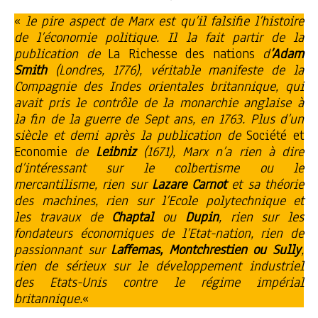
«
le pire aspect de Marx est qu’il falsifie l’histoire
de l’économie politique. Il la fait partir de la
publication de
La Richesse des nations
d
’Adam
Smith
(Londres, 1776), véritable manifeste de la
Compagnie des Indes orientales britannique, qui
avait pris le contrôle de la monarchie anglaise à
la fin de la guerre de Sept ans, en 1763. Plus d’un
siècle et demi après la publication de
Société et
Economie
de
Leibniz
(1671), Marx n’a rien à dire
d’intéressant sur le colbertisme ou le
mercantilisme, rien sur
Lazare Carnot
et sa théorie
des machines, rien sur l’Ecole polytechnique et
les travaux de
Chaptal
ou
Dupin
, rien sur les
fondateurs économiques de l’Etat-nation, rien de
passionnant sur
Laffemas, Montchrestien ou Sully
,
rien de sérieux sur le développement industriel
des Etats-Unis contre le régime impérial
britannique.
«