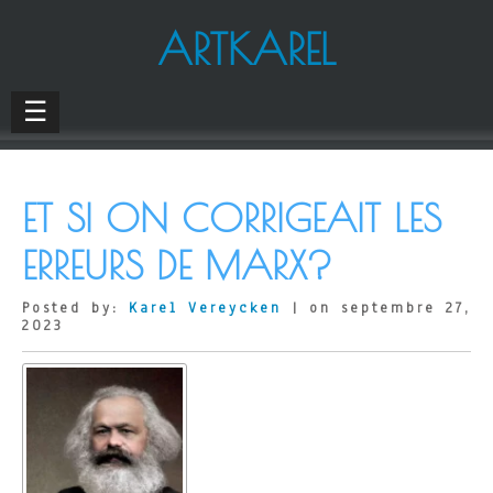
ARTKAREL
☰
ET SI ON CORRIGEAIT LES
ERREURS DE MARX?
Posted by:
Karel Vereycken
| on septembre 27,
2023