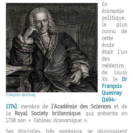
En
économie
politique,
le plus
connu de
cette
école
était l’un
des
médecins
de Louis
XV, le
Dr
François
Quesnay
François Quesnay
(1694-
1774)
, membre de
l’Académie des Sciences
et de
la
Royal Society britannique
, qui présenta en
1758 son
« Tableau économique »
.
Ses disciples, très nombreux, se réunissaient