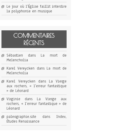
Le jour où l’Église faillit interdire
la polyphonie en musique
COMMENTAIRES
RÉCENTS
Sébastien
dans
La mort de
Melencholia
Karel Vereycken
dans
La mort de
Melencholia
Karel Vereycken
dans
La Vierge
aux rochers, « l’erreur fantastique
» de Léonard
Virginie
dans
La Vierge aux
rochers, « l’erreur fantastique » de
Léonard
paleographie.site
dans
Index,
Études Renaissance