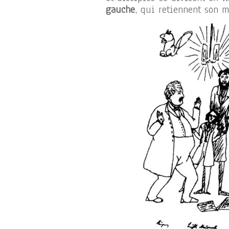
gauche
, qui retiennent son m