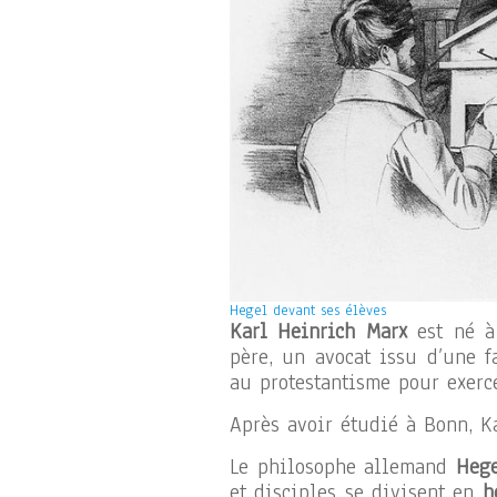
Hegel devant ses élèves
Karl Heinrich Marx
est né à 
père, un avocat issu d’une f
au protestantisme pour exerce
Après avoir étudié à Bonn, Ka
Le philosophe allemand
Heg
et disciples se divisent en
h