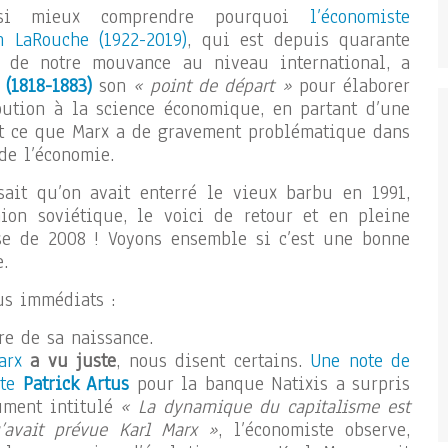
ssi mieux comprendre pourquoi
l’économiste
n LaRouche (1922-2019)
, qui est depuis quarante
ur de notre mouvance au niveau international, a
 (1818-1883)
son
« point de départ »
pour élaborer
bution à la science économique, en partant d’une
ut ce que Marx a de gravement problématique dans
de l’économie.
ait qu’on avait enterré le vieux barbu en 1991,
nion soviétique, le voici de retour et en pleine
ise de 2008 ! Voyons ensemble si c’est une bonne
.
lus immédiats :
re de sa naissance.
arx
a vu juste
, nous disent certains.
Une note de
ste
Patrick Artus
pour la banque Natixis a surpris
ument intitulé
« La dynamique du capitalisme est
u’avait prévue Karl Marx »
, l’économiste observe,