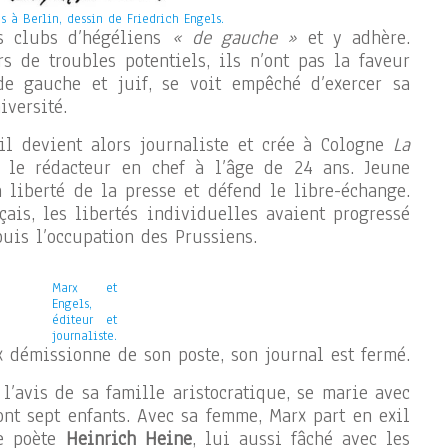
 à Berlin, dessin de Friedrich Engels.
es clubs d’hégéliens
« de gauche »
et y adhère.
 de troubles potentiels, ils n’ont pas la faveur
e gauche et juif, se voit empêché d’exercer sa
iversité.
il devient alors journaliste et crée à Cologne
La
t le rédacteur en chef à l’âge de 24 ans. Jeune
a liberté de la presse et défend le libre-échange.
çais, les libertés individuelles avaient progressé
puis l’occupation des Prussiens.
Marx et
Engels,
éditeur et
journaliste.
x démissionne de son poste, son journal est fermé.
e l’avis de sa famille aristocratique, se marie avec
nt sept enfants. Avec sa femme, Marx part en exil
le poète
Heinrich Heine
, lui aussi fâché avec les