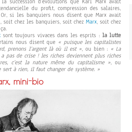
 la succession d’évolutions que Karl Marx avait
tendancielle du profit, compression des salaires,
 Or, si les banquiers nous disent que Marx avait
, soit chez les banquiers, soit chez
Marx
, soit chez
ça.
x
sont toujours vivaces dans les esprits :
la lutte
rtains nous disent que
« puisque les capitalistes
rd, prenons l’argent là où il est »
, ou bien :
« La
y a pas de crise ! les riches deviennent plus riches
res, c’est la nature même du capitalisme »
, ou
 sert à rien, il faut changer de système. »
rx, mini-bio