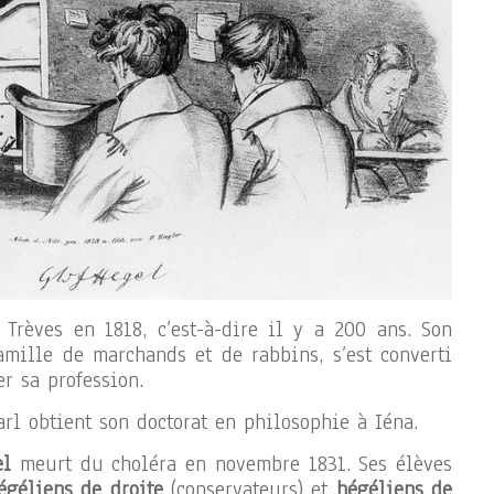
Trèves en 1818, c’est-à-dire il y a 200 ans. Son
amille de marchands et de rabbins, s’est converti
r sa profession.
rl obtient son doctorat en philosophie à Iéna.
el
meurt du choléra en novembre 1831. Ses élèves
égéliens de droite
(conservateurs) et
hégéliens de