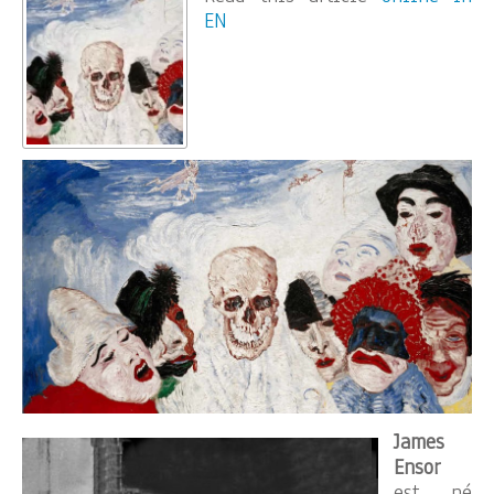
EN
James
Ensor
est né