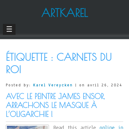
ARTKAREL
☰
ÉTIQUETTE :
CARNETS DU
ROI
Posted by:
Karel Vereycken
| on avril 26, 2024
AVEC LE PEINTRE JAMES ENSOR,
ARRACHONS LE MASQUE À
L’OLIGARCHIE !
Read this article
online in