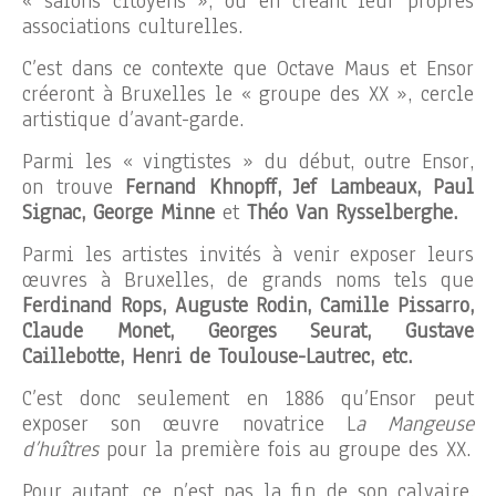
« salons citoyens », ou en créant leur propres
associations culturelles.
C’est dans ce contexte que Octave Maus et Ensor
créeront à Bruxelles le « groupe des XX », cercle
artistique d’avant-garde.
Parmi les « vingtistes » du début, outre Ensor,
on trouve
Fernand Khnopff, Jef Lambeaux, Paul
Signac, George Minne
et
Théo Van Rysselberghe.
Parmi les artistes invités à venir exposer leurs
œuvres à Bruxelles, de grands noms tels que
Ferdinand Rops, Auguste Rodin, Camille Pissarro,
Claude Monet, Georges Seurat, Gustave
Caillebotte, Henri de Toulouse-Lautrec, etc.
C’est donc seulement en 1886 qu’Ensor peut
exposer son œuvre novatrice L
a Mangeuse
d’huîtres
pour la première fois au groupe des XX.
Pour autant, ce n’est pas la fin de son calvaire.