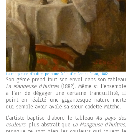
La mangeuse d’huître, peinture à l’huile, James Ensor, 1882.
Son génie prend tout son envol dans son tableau
La Mangeuse d’huîtres
(1882). Même si l’ensemble
a l’air de dégager une certaine tranquillité, il
peint en réalité une gigantesque nature morte
qui semble avoir avalé sa sœur cadette Mitche.
L’artiste baptise d’abord le tableau
Au pays des
couleurs
, plus abstrait que
La Mangeuse d’huîtres
,
puisque ce sont bien les couleurs qui jouent le