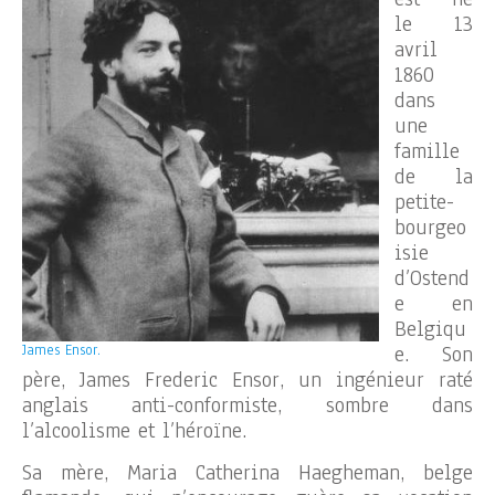
le 13
avril
1860
dans
une
famille
de la
petite-
bourgeo
isie
d’Ostend
e en
Belgiqu
James Ensor.
e. Son
père, James Frederic Ensor, un ingénieur raté
anglais anti-conformiste, sombre dans
l’alcoolisme et l’héroïne.
Sa mère, Maria Catherina Haegheman, belge