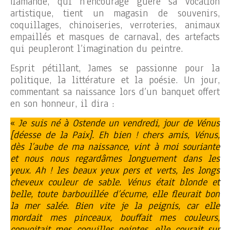
flamande, qui n’encourage guère sa vocation
artistique, tient un magasin de souvenirs,
coquillages, chinoiseries, verroteries, animaux
empaillés et masques de carnaval, des artefacts
qui peupleront l’imagination du peintre.
Esprit pétillant, James se passionne pour la
politique, la littérature et la poésie. Un jour,
commentant sa naissance lors d’un banquet offert
en son honneur, il dira :
«
Je suis né à Ostende un vendredi, jour de Vénus
[déesse de la Paix]. Eh bien ! chers amis, Vénus,
dès l’aube de ma naissance, vint à moi souriante
et nous nous regardâmes longuement dans les
yeux. Ah ! les beaux yeux pers et verts, les longs
cheveux couleur de sable. Vénus était blonde et
belle, toute barbouillée d’écume, elle fleurait bon
la mer salée. Bien vite je la peignis, car elle
mordait mes pinceaux, bouffait mes couleurs,
convoitait mes coquilles peintes, elle courait sur