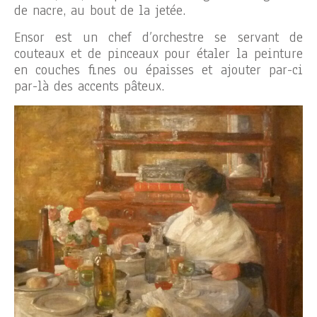
de nacre, au bout de la jetée.
Ensor est un chef d’orchestre se servant de
couteaux et de pinceaux pour étaler la peinture
en couches fines ou épaisses et ajouter par-ci
par-là des accents pâteux.