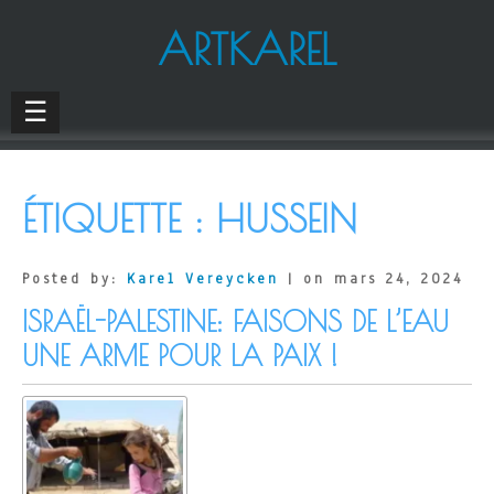
ARTKAREL
☰
ÉTIQUETTE :
HUSSEIN
Posted by:
Karel Vereycken
| on mars 24, 2024
ISRAËL-PALESTINE: FAISONS DE L’EAU
UNE ARME POUR LA PAIX !