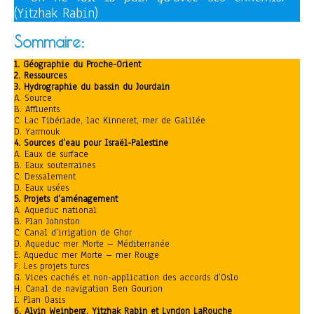
(Yitzhak Rabin)
Sommaire
:
1. Géographie du Proche-Orient
2. Ressources
3. Hydrographie du bassin du Jourdain
A. Source
B. Affluents
C. Lac Tibériade, lac Kinneret, mer de Galilée
D. Yarmouk
4. Sources d’eau pour Israël-Palestine
A. Eaux de surface
B. Eaux souterraines
C. Dessalement
D. Eaux usées
5. Projets d’aménagement
A. Aqueduc national
B. Plan Johnston
C. Canal d’irrigation de Ghor
D. Aqueduc mer Morte – Méditerranée
E. Aqueduc mer Morte – mer Rouge
F. Les projets turcs
G. Vices cachés et non-application des accords d’Oslo
H. Canal de navigation Ben Gourion
I. Plan Oasis
6. Alvin Weinberg, Yitzhak Rabin et Lyndon LaRouche