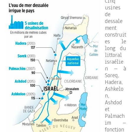
Cinq
usines
de
dessale
ment
construit
es le
long du
littoral
israélie
n – à
Soreq,
Hadera,
Ashkelo
n,
Ashdod
et
Palmach
im –
fonction