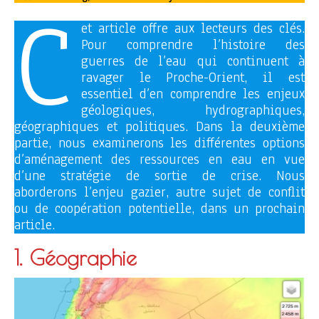
C
et article offre aux lecteurs des clés.
Pour comprendre l’histoire des
guerres de l’eau qui continuent à
ravager le Proche-Orient, il est
essentiel d’en comprendre les enjeux
géologiques, hydrographiques,
géographiques et politiques. Dans la deuxième
partie, nous examinerons les différentes options
d’aménagement des ressources en eau en vue
d’une stratégie de sortie de crise. Nous
aborderons l’enjeu gazier, autre sujet de conflit
ou de coopération potentielle, dans un prochain
article.
1. Géographie