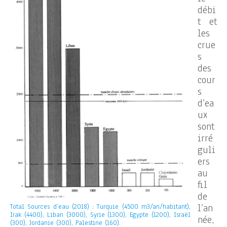
débi
t et
les
crue
s
des
cour
s
d’ea
ux
sont
irré
guli
ers
au
fil
de
l’an
Total Sources d’eau (2018) : Turquie (4500 m3/an/habitant),
Irak (4400), Liban (3000), Syrie (1300), Egypte (1200), Israël
née,
(300), Jordanie (300), Palestine (160).