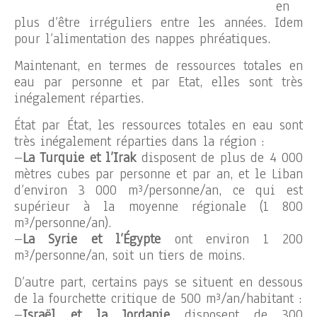
en
plus d’être irréguliers entre les années. Idem
pour l’alimentation des nappes phréatiques.
Maintenant, en termes de ressources totales en
eau par personne et par Etat, elles sont très
inégalement réparties.
État par État, les ressources totales en eau sont
très inégalement réparties dans la région :
–
La Turquie et l’Irak
disposent de plus de 4 000
mètres cubes par personne et par an, et le Liban
d’environ 3 000 m³/personne/an, ce qui est
supérieur à la moyenne régionale (1 800
m³/personne/an).
–
La Syrie et l’Égypte
ont environ 1 200
m³/personne/an, soit un tiers de moins.
D’autre part, certains pays se situent en dessous
de la fourchette critique de 500 m³/an/habitant :
–
Israël et la Jordanie
disposent de 300