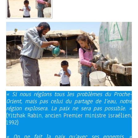
« Si nous réglons tous les problèmes du Proche-
Orient, mais pas celui du partage de l’eau, notre
région explosera. La paix ne sera pas possible. »
(Yitzhak Rabin, ancien Premier ministre israélien,
1992)
« On ne fait la paix qu’avec ses ennemis. »