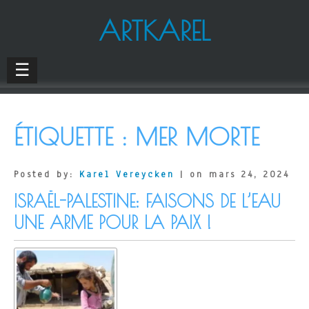
ARTKAREL
☰
ÉTIQUETTE :
MER MORTE
Posted by:
Karel Vereycken
| on mars 24, 2024
ISRAËL-PALESTINE: FAISONS DE L’EAU
UNE ARME POUR LA PAIX !