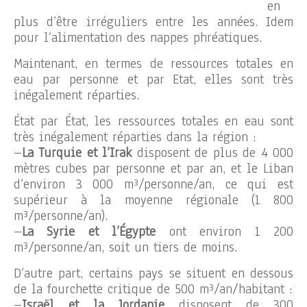
en
plus d’être irréguliers entre les années. Idem
pour l’alimentation des nappes phréatiques.
Maintenant, en termes de ressources totales en
eau par personne et par Etat, elles sont très
inégalement réparties.
État par État, les ressources totales en eau sont
très inégalement réparties dans la région :
–
La Turquie et l’Irak
disposent de plus de 4 000
mètres cubes par personne et par an, et le Liban
d’environ 3 000 m³/personne/an, ce qui est
supérieur à la moyenne régionale (1 800
m³/personne/an).
–
La Syrie et l’Égypte
ont environ 1 200
m³/personne/an, soit un tiers de moins.
D’autre part, certains pays se situent en dessous
de la fourchette critique de 500 m³/an/habitant :
–
Israël et la Jordanie
disposent de 300