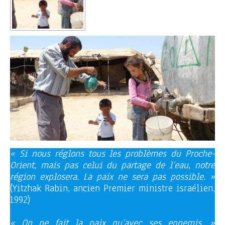
« Si nous réglons tous les problèmes du Proche-
Orient, mais pas celui du partage de l’eau, notre
région explosera. La paix ne sera pas possible. »
(Yitzhak Rabin, ancien Premier ministre israélien,
1992)
« On ne fait la paix qu’avec ses ennemis. »