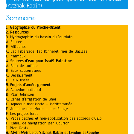
(Yitzhak Rabin)
Sommaire
:
1. Géographie du Proche-Orient
2. Ressources
3. Hydrographie du bassin du Jourdain
A. Source
B. Affluents
C. Lac Tibériade, lac Kinneret, mer de Galilée
D. Yarmouk
4. Sources d’eau pour Israël-Palestine
A. Eaux de surface
B. Eaux souterraines
C. Dessalement
D. Eaux usées
5. Projets d’aménagement
A. Aqueduc national
B. Plan Johnston
C. Canal d’irrigation de Ghor
D. Aqueduc mer Morte – Méditerranée
E. Aqueduc mer Morte – mer Rouge
F. Les projets turcs
G. Vices cachés et non-application des accords d’Oslo
H. Canal de navigation Ben Gourion
I. Plan Oasis
6. Alvin Weinberg, Yitzhak Rabin et Lyndon LaRouche