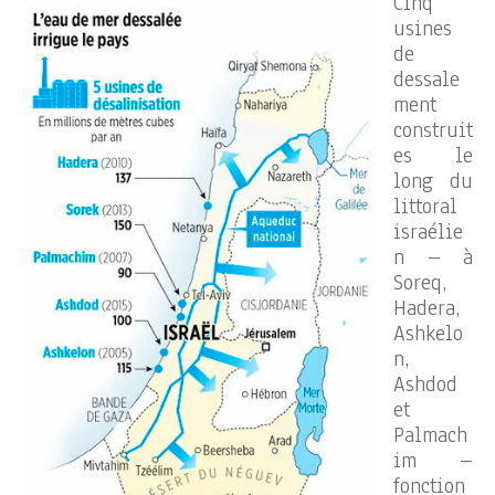
Cinq
usines
de
dessale
ment
construit
es le
long du
littoral
israélie
n – à
Soreq,
Hadera,
Ashkelo
n,
Ashdod
et
Palmach
im –
fonction