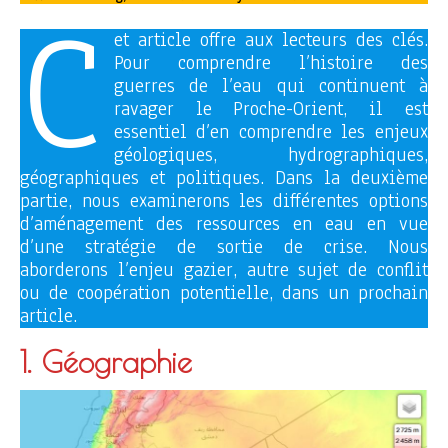
C
et article offre aux lecteurs des clés.
Pour comprendre l’histoire des
guerres de l’eau qui continuent à
ravager le Proche-Orient, il est
essentiel d’en comprendre les enjeux
géologiques, hydrographiques,
géographiques et politiques. Dans la deuxième
partie, nous examinerons les différentes options
d’aménagement des ressources en eau en vue
d’une stratégie de sortie de crise. Nous
aborderons l’enjeu gazier, autre sujet de conflit
ou de coopération potentielle, dans un prochain
article.
1. Géographie