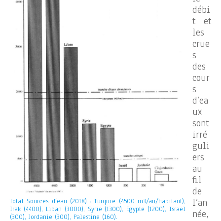
débi
t et
les
crue
s
des
cour
s
d’ea
ux
sont
irré
guli
ers
au
fil
de
l’an
Total Sources d’eau (2018) : Turquie (4500 m3/an/habitant),
Irak (4400), Liban (3000), Syrie (1300), Egypte (1200), Israël
née,
(300), Jordanie (300), Palestine (160).