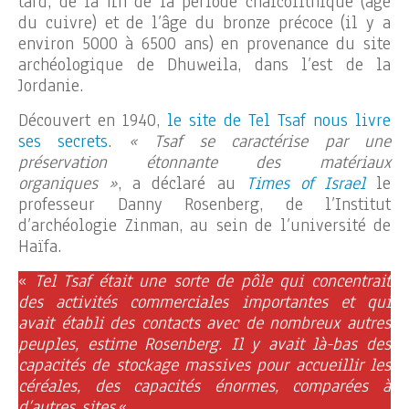
tard, de la fin de la période chalcolithique (âge
du cuivre) et de l’âge du bronze précoce (il y a
environ 5000 à 6500 ans) en provenance du site
archéologique de Dhuweila, dans l’est de la
Jordanie.
Découvert en 1940,
le site de Tel Tsaf nous livre
ses secrets
.
« Tsaf se caractérise par une
préservation étonnante des matériaux
organiques »
, a déclaré au
Times of Israel
le
professeur Danny Rosenberg, de l’Institut
d’archéologie Zinman, au sein de l’université de
Haïfa.
«
Tel Tsaf était une sorte de pôle qui concentrait
des activités commerciales importantes et qui
avait établi des contacts avec de nombreux autres
peuples, estime Rosenberg. Il y avait là-bas des
capacités de stockage massives pour accueillir les
céréales, des capacités énormes, comparées à
d’autres sites.
«