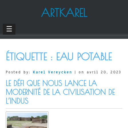
ARTKAREL
☰
ÉTIQUETTE :
EAU POTABLE
Posted by:
Karel Vereycken
| on avril 20, 2023
LE DÉFI QUE NOUS LANCE LA
MODERNITÉ DE LA CIVILISATION DE
L’INDUS