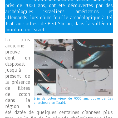
près de 7000 ans, ont été découvertes par des
archéologues israéliens, américains et
allemands, lors d’une fouille archéologique à Tel
Tsaf, au sud-est de Beit She’an, dans la vallée du
Jourdain en Israël.
La plus
ancienne
preuve
dont on
disposait
jusqu’à
présent de
la présence
de fibres
de coton
Brin de coton, vieux de 7000 ans, trouvé par les
dans la
chercheurs en Israël.
région a
été datée de quelques centaines d’années plus