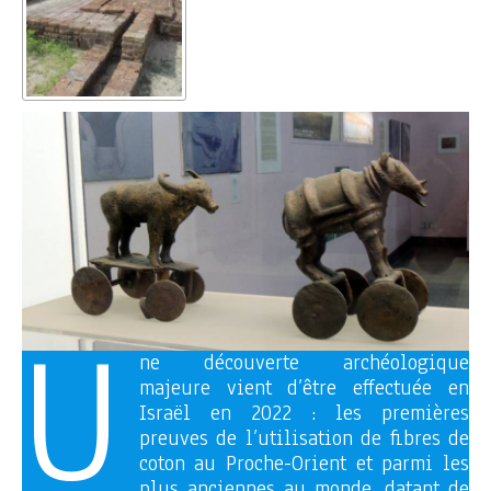
U
ne découverte archéologique
majeure vient d’être effectuée en
Israël en 2022 : les premières
preuves de l’utilisation de fibres de
coton au Proche-Orient et parmi les
plus anciennes au monde, datant de