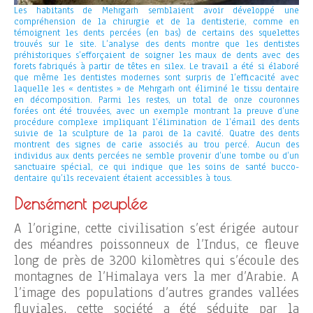
Les habitants de Mehrgarh semblaient avoir développé une
compréhension de la chirurgie et de la dentisterie, comme en
témoignent les dents percées (en bas) de certains des squelettes
trouvés sur le site. L’analyse des dents montre que les dentistes
préhistoriques s’efforçaient de soigner les maux de dents avec des
forets fabriqués à partir de têtes en silex. Le travail a été si élaboré
que même les dentistes modernes sont surpris de l’efficacité avec
laquelle les « dentistes » de Mehrgarh ont éliminé le tissu dentaire
en décomposition. Parmi les restes, un total de onze couronnes
forées ont été trouvées, avec un exemple montrant la preuve d’une
procédure complexe impliquant l’élimination de l’émail des dents
suivie de la sculpture de la paroi de la cavité. Quatre des dents
montrent des signes de carie associés au trou percé. Aucun des
individus aux dents percées ne semble provenir d’une tombe ou d’un
sanctuaire spécial, ce qui indique que les soins de santé bucco-
dentaire qu’ils recevaient étaient accessibles à tous.
Densément peuplée
A l’origine, cette civilisation s’est érigée autour
des méandres poissonneux de l’Indus, ce fleuve
long de près de 3200 kilomètres qui s’écoule des
montagnes de l’Himalaya vers la mer d’Arabie. A
l’image des populations d’autres grandes vallées
fluviales, cette société a été séduite par la