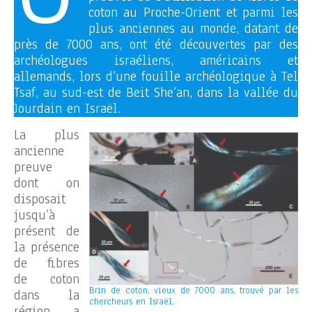
coton au Proche-Orient et parmi les
plus anciennes au monde, datant de
près de 7000 ans, ont été découvertes par des
archéologues israéliens, américains et
allemands, lors d’une fouille archéologique à Tel
Tsaf, au sud-est de Beit She’an, dans la vallée du
Jourdain en Israël.
La plus
ancienne
preuve
dont on
disposait
jusqu’à
présent de
la présence
de fibres
de coton
Brin de coton, vieux de 7000 ans, trouvé par les
dans la
chercheurs en Israël.
région a