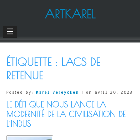
ARTKAREL
☰
ÉTIQUETTE :
LACS DE
RETENUE
Posted by:
Karel Vereycken
| on avril 20, 2023
LE DÉFI QUE NOUS LANCE LA
MODERNITÉ DE LA CIVILISATION DE
L’INDUS