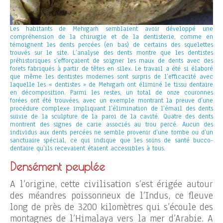
Les habitants de Mehrgarh semblaient avoir développé une
compréhension de la chirurgie et de la dentisterie, comme en
témoignent les dents percées (en bas) de certains des squelettes
trouvés sur le site. L’analyse des dents montre que les dentistes
préhistoriques s’efforçaient de soigner les maux de dents avec des
forets fabriqués à partir de têtes en silex. Le travail a été si élaboré
que même les dentistes modernes sont surpris de l’efficacité avec
laquelle les « dentistes » de Mehrgarh ont éliminé le tissu dentaire
en décomposition. Parmi les restes, un total de onze couronnes
forées ont été trouvées, avec un exemple montrant la preuve d’une
procédure complexe impliquant l’élimination de l’émail des dents
suivie de la sculpture de la paroi de la cavité. Quatre des dents
montrent des signes de carie associés au trou percé. Aucun des
individus aux dents percées ne semble provenir d’une tombe ou d’un
sanctuaire spécial, ce qui indique que les soins de santé bucco-
dentaire qu’ils recevaient étaient accessibles à tous.
Densément peuplée
A l’origine, cette civilisation s’est érigée autour
des méandres poissonneux de l’Indus, ce fleuve
long de près de 3200 kilomètres qui s’écoule des
montagnes de l’Himalaya vers la mer d’Arabie. A