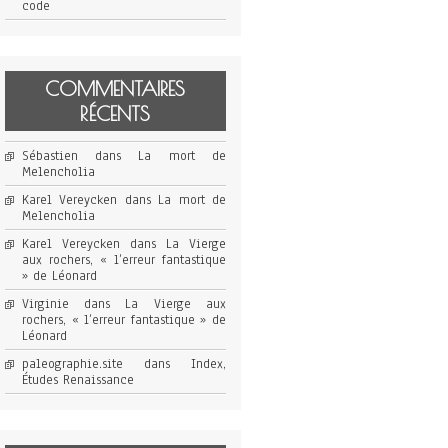
code
COMMENTAIRES
RÉCENTS
Sébastien
dans
La mort de
Melencholia
Karel Vereycken
dans
La mort de
Melencholia
Karel Vereycken
dans
La Vierge
aux rochers, « l’erreur fantastique
» de Léonard
Virginie
dans
La Vierge aux
rochers, « l’erreur fantastique » de
Léonard
paleographie.site
dans
Index,
Études Renaissance