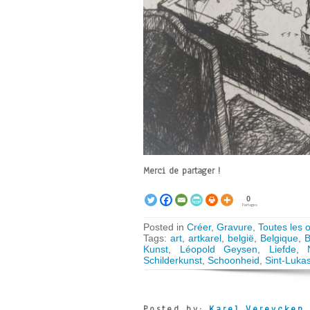
Merci de partager !
0
Partages
Posted in
Créer
,
Gravure
,
Toutes les 
Tags:
art
,
artkarel
,
belgië
,
Belgique
,
B
Kunst
,
Léopold Geysen
,
Liefde
,
Schilderkunst
,
Schoonheid
,
Sint-Luka
Posted by:
Karel Vereycken