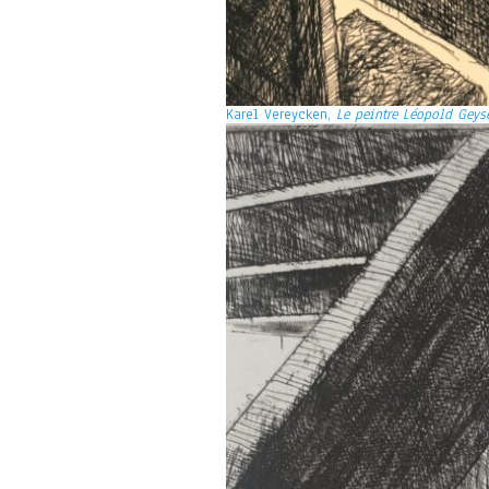
Karel Vereycken,
Le peintre Léopold Geys