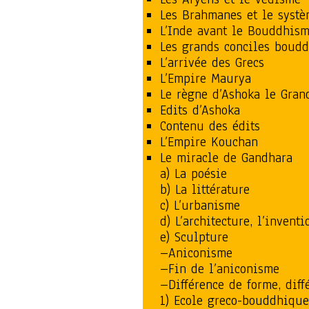
Les Brahmanes et le systè
L’Inde avant le Bouddhis
Les grands conciles boudd
L’arrivée des Grecs
L’Empire Maurya
Le règne d’Ashoka le Gran
Edits d’Ashoka
Contenu des édits
L’Empire Kouchan
Le miracle de Gandhara
a) La poésie
b) La littérature
c) L’urbanisme
d) L’architecture, l’invent
e) Sculpture
–Aniconisme
–Fin de l’aniconisme
–Différence de forme, dif
1) Ecole greco-bouddhiqu