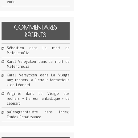
code
COMMENTAIRES
RÉCENTS
Sébastien
dans
La mort de
Melencholia
Karel Vereycken
dans
La mort de
Melencholia
Karel Vereycken
dans
La Vierge
aux rochers, « l’erreur fantastique
» de Léonard
Virginie
dans
La Vierge aux
rochers, « l’erreur fantastique » de
Léonard
paleographie.site
dans
Index,
Études Renaissance