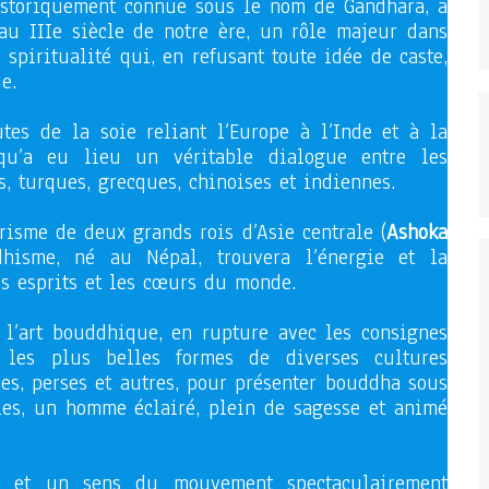
istoriquement connue sous le nom de Gandhara, a
au IIIe siècle de notre ère, un rôle majeur dans
spiritualité qui, en refusant toute idée de caste,
e.
tes de la soie reliant l’Europe à l’Inde et à la
 qu’a eu lieu un véritable dialogue entre les
s, turques, grecques, chinoises et indiennes.
risme de deux grands rois d’Asie centrale (
Ashoka
hisme, né au Népal, trouvera l’énergie et la
s esprits et les cœurs du monde.
 l’art bouddhique, en rupture avec les consignes
r les plus belles formes de diverses cultures
nes, perses et autres, pour présenter bouddha sous
es, un homme éclairé, plein de sagesse et animé
sie et un sens du mouvement spectaculairement