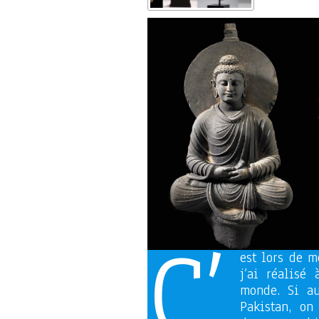
C’
est lors de 
j’ai réalisé
monde. Si au
Pakistan, o