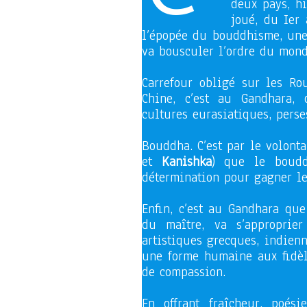
deux pays, h
joué, du Ier 
l’épopée du bouddhisme, une 
va bousculer l’ordre du mond
Carrefour obligé sur les Rou
Chine, c’est au Gandhara,
cultures eurasiatiques, perse
Bouddha. C’est par le volonta
et
Kanishka
) que le boudd
détermination pour gagner le
Enfin, c’est au Gandhara que
du maître, va s’approprie
artistiques grecques, indien
une forme humaine aux fidèl
de compassion.
En offrant fraîcheur, poé