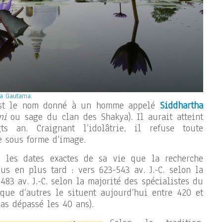
ha Gautama.
est le nom donné à un homme appelé
Siddhartha
ni
ou sage du clan des Shakya). Il aurait atteint
gts an. Craignant l’idolâtrie, il refuse toute
e sous forme d’image.
r les dates exactes de sa vie que la recherche
s en plus tard : vers 623-543 av. J.-C. selon la
-483 av. J.-C. selon la majorité des spécialistes du
que d’autres le situent aujourd’hui entre 420 et
 pas dépassé les 40 ans).