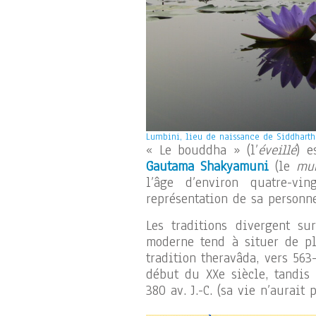
Lumbini, lieu de naissance de Siddhart
« Le bouddha » (l’
éveillé
) 
Gautama Shakyamuni
(le
mu
l’âge d’environ quatre-vin
représentation de sa personn
Les traditions divergent su
moderne tend à situer de plu
tradition theravâda, vers 563
début du XXe siècle, tandis 
380 av. J.-C. (sa vie n’aurait