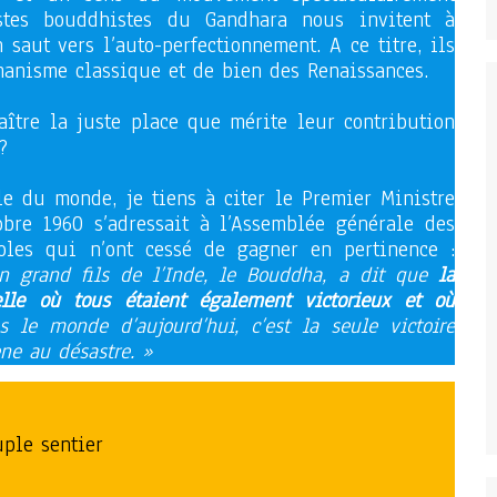
istes bouddhistes du Gandhara nous invitent à
saut vers l’auto-perfectionnement. A ce titre, ils
manisme classique et de bien des Renaissances.
aître la juste place que mérite leur contribution
?
lle du monde, je tiens à citer le Premier Ministre
obre 1960 s’adressait à l’Assemblée générale des
oles qui n’ont cessé de gagner en pertinence :
n grand fils de l’Inde, le Bouddha, a dit que
la
celle où tous étaient également victorieux et où
s le monde d’aujourd’hui, c’est la seule victoire
ène au désastre. »
uple sentier