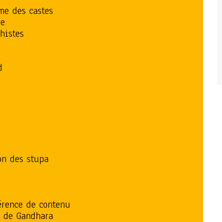
me des castes
me
histes
d
ion des stupa
férence de contenu
e de Gandhara