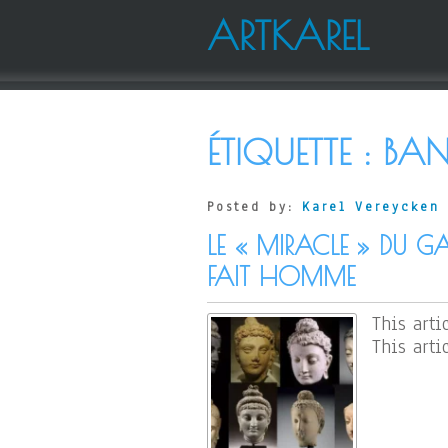
ARTKAREL
ÉTIQUETTE :
BA
Posted by:
Karel Vereycken
LE « MIRACLE » DU 
FAIT HOMME
This arti
This arti