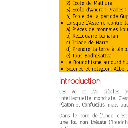
2) Ecole de Mathura
3) Ecole d’Andrah Pradesh
4) Ecole de la période Gup
Lorsque l’Asie rencontre l
a) Pièces de monnaies ko
b) Reliquaire bimaran
c) Triade de Harra
d) Prendre la terre à témo
e) Tous Bodhisattva
Le Bouddhisme aujourd’hu
Science et religion, Alber
Introduction
Les Ve et IVe siècles ava
intellectuelle mondiale. C’e
Platon
et
Confucius
, mais au
Dans le nord de l’Inde, c’e
une foi non théiste
(Bouddh