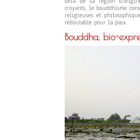
delà de sa région d’origi
croyants, le bouddhisme cons
religieuses et philosophiqu
redoutable pour la paix.
Bouddha, bio-expre