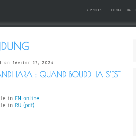
A PROPOS
CONTACT: 06 19
NDUNG
| on février 27, 2024
GANDHARA : QUAND BOUDDHA S’EST
cle in
EN online
cle in
RU (pdf)