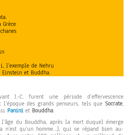
ta.
a Grèce
uchanes
in
i, l’exemple de Nehru
t Einstein et Buddha.
nt J.-C. furent une période d’effervescence
st l’époque des grands penseurs, tels que
Socrate
,
ssi
Panini
et
Bouddha
.
st l’âge du Bouddha, après la mort duquel émerge
a n’est qu’un homme…), qui se répand bien au-