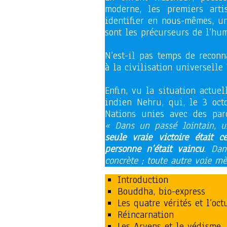
moderne, les premiers art
identifier en nous-mêmes, un 
sont les précurseurs de l’hu
N’est-il pas temps de reconn
à la civilisation universelle 
Enfin, vu la situation actue
indien Nehru, qui, le 3 oct
Nations unies avec des par
« Dans un passé lointain, u
seule vraie victoire était 
personne n’était vaincu
. Dan
concrète ; toute autre voie m
Introduction
Bouddha, bio-express
Les quatre vérités et l’oct
Réincarnation
Les Aryens et le védisme