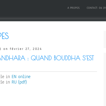
A PROPOS
CONTACT: 06 19
PES
| on février 27, 2024
GANDHARA : QUAND BOUDDHA S’EST
cle in
EN online
cle in
RU (pdf)