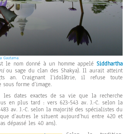
ha Gautama.
est le nom donné à un homme appelé
Siddhartha
ni
ou sage du clan des Shakya). Il aurait atteint
gts an. Craignant l’idolâtrie, il refuse toute
e sous forme d’image.
r les dates exactes de sa vie que la recherche
s en plus tard : vers 623-543 av. J.-C. selon la
-483 av. J.-C. selon la majorité des spécialistes du
que d’autres le situent aujourd’hui entre 420 et
 pas dépassé les 40 ans).