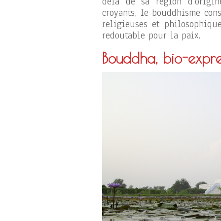
delà de sa région d’origi
croyants, le bouddhisme cons
religieuses et philosophiqu
redoutable pour la paix.
Bouddha, bio-expre