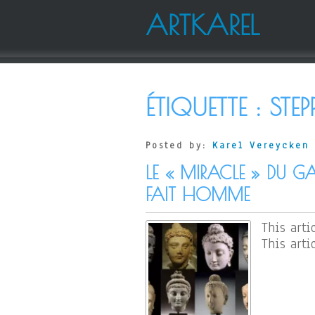
ARTKAREL
ÉTIQUETTE :
STEP
Posted by:
Karel Vereycken
LE « MIRACLE » DU 
FAIT HOMME
This arti
This arti