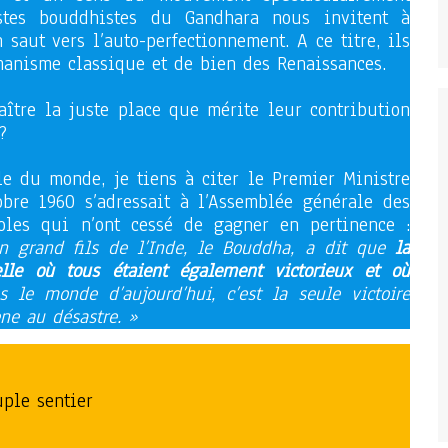
istes bouddhistes du Gandhara nous invitent à
saut vers l’auto-perfectionnement. A ce titre, ils
manisme classique et de bien des Renaissances.
aître la juste place que mérite leur contribution
?
lle du monde, je tiens à citer le Premier Ministre
obre 1960 s’adressait à l’Assemblée générale des
oles qui n’ont cessé de gagner en pertinence :
n grand fils de l’Inde, le Bouddha, a dit que
la
celle où tous étaient également victorieux et où
s le monde d’aujourd’hui, c’est la seule victoire
ène au désastre. »
uple sentier