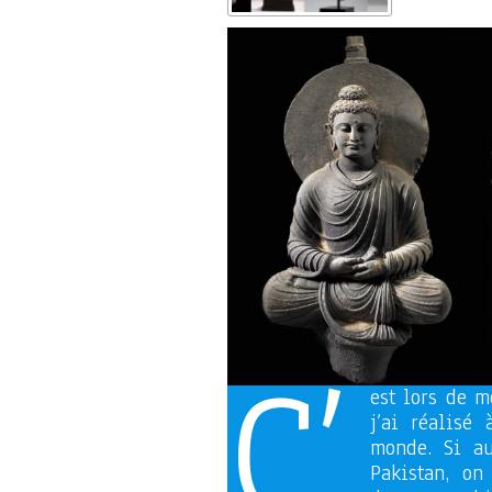
C’
est lors de 
j’ai réalisé
monde. Si au
Pakistan, o