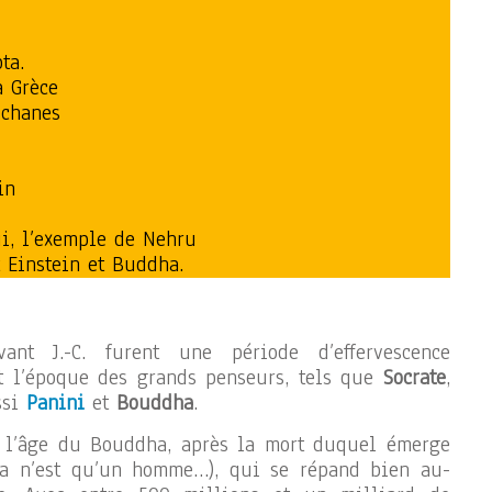
ta.
a Grèce
uchanes
in
i, l’exemple de Nehru
t Einstein et Buddha.
nt J.-C. furent une période d’effervescence
st l’époque des grands penseurs, tels que
Socrate
,
ssi
Panini
et
Bouddha
.
st l’âge du Bouddha, après la mort duquel émerge
a n’est qu’un homme…), qui se répand bien au-