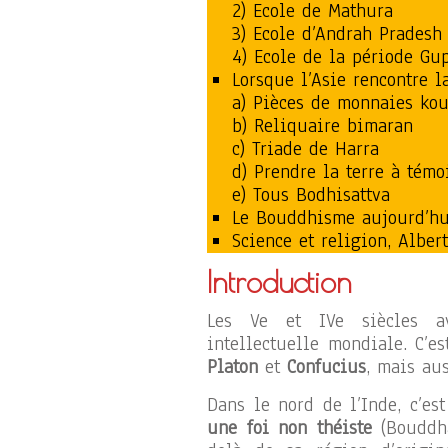
2) Ecole de Mathura
3) Ecole d’Andrah Pradesh
4) Ecole de la période Gup
Lorsque l’Asie rencontre l
a) Pièces de monnaies ko
b) Reliquaire bimaran
c) Triade de Harra
d) Prendre la terre à témo
e) Tous Bodhisattva
Le Bouddhisme aujourd’hu
Science et religion, Alber
Introduction
Les Ve et IVe siècles ava
intellectuelle mondiale. C’e
Platon
et
Confucius
, mais au
Dans le nord de l’Inde, c’e
une foi non théiste
(Bouddh