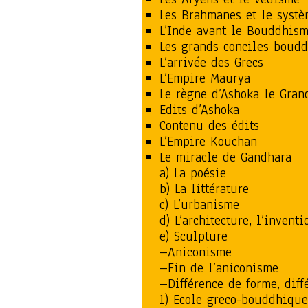
Les Brahmanes et le systè
L’Inde avant le Bouddhis
Les grands conciles boudd
L’arrivée des Grecs
L’Empire Maurya
Le règne d’Ashoka le Gran
Edits d’Ashoka
Contenu des édits
L’Empire Kouchan
Le miracle de Gandhara
a) La poésie
b) La littérature
c) L’urbanisme
d) L’architecture, l’invent
e) Sculpture
–Aniconisme
–Fin de l’aniconisme
–Différence de forme, dif
1) Ecole greco-bouddhiqu