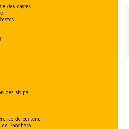
me des castes
me
histes
d
ion des stupa
férence de contenu
e de Gandhara