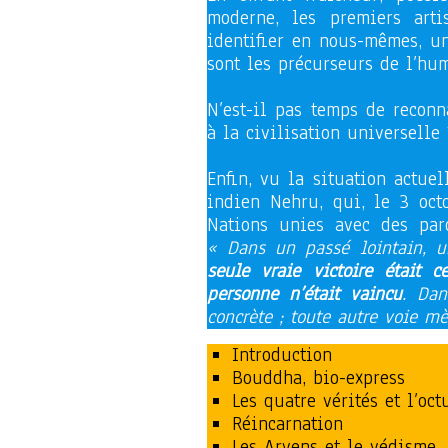
moderne, les premiers art
identifier en nous-mêmes, un 
sont les précurseurs de l’hu
N’est-il pas temps de reconn
à la civilisation universelle 
Enfin, vu la situation actue
indien Nehru, qui, le 3 oct
Nations unies avec des par
« Dans un passé lointain, u
seule vraie victoire était 
personne n’était vaincu
. Dan
concrète ; toute autre voie m
Introduction
Bouddha, bio-express
Les quatre vérités et l’oct
Réincarnation
Les Aryens et le védisme