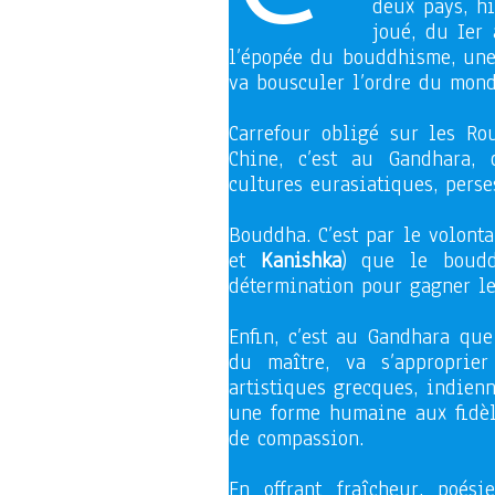
deux pays, h
joué, du Ier 
l’épopée du bouddhisme, une 
va bousculer l’ordre du mond
Carrefour obligé sur les Rou
Chine, c’est au Gandhara,
cultures eurasiatiques, perse
Bouddha. C’est par le volonta
et
Kanishka
) que le boudd
détermination pour gagner le
Enfin, c’est au Gandhara que
du maître, va s’approprie
artistiques grecques, indien
une forme humaine aux fidèl
de compassion.
En offrant fraîcheur, poé