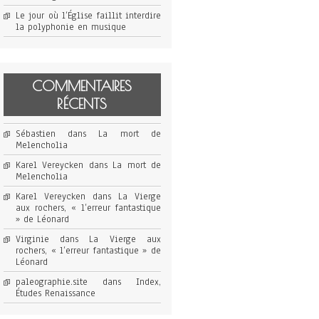
Le jour où l’Église faillit interdire
la polyphonie en musique
COMMENTAIRES
RÉCENTS
Sébastien
dans
La mort de
Melencholia
Karel Vereycken
dans
La mort de
Melencholia
Karel Vereycken
dans
La Vierge
aux rochers, « l’erreur fantastique
» de Léonard
Virginie
dans
La Vierge aux
rochers, « l’erreur fantastique » de
Léonard
paleographie.site
dans
Index,
Études Renaissance