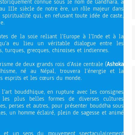
istoriquement connue sous le nom de Gandhara, a
au IIIe siècle de notre ère, un rôle majeur dans
spiritualité qui, en refusant toute idée de caste,
e.
tes de la soie reliant l’Europe à l’Inde et à la
 qu’a eu lieu un véritable dialogue entre les
s, turques, grecques, chinoises et indiennes.
risme de deux grands rois d’Asie centrale (
Ashoka
hisme, né au Népal, trouvera l’énergie et la
s esprits et les cœurs du monde.
 l’art bouddhique, en rupture avec les consignes
r les plus belles formes de diverses cultures
nes, perses et autres, pour présenter bouddha sous
es, un homme éclairé, plein de sagesse et animé
sie et un sens du mouvement spectaculairement