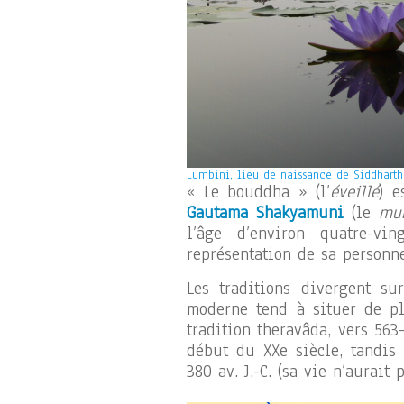
Lumbini, lieu de naissance de Siddhart
« Le bouddha » (l’
éveillé
) 
Gautama Shakyamuni
(le
mu
l’âge d’environ quatre-vin
représentation de sa personn
Les traditions divergent su
moderne tend à situer de plu
tradition theravâda, vers 563
début du XXe siècle, tandis 
380 av. J.-C. (sa vie n’aurait