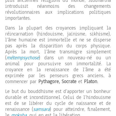
plus anciennes religions du monde, Siddhartha
introduisit néanmoins des changements
révolutionnaires aux implications politiques
importantes.
Dans la plupart des croyances impliquant la
réincarnation (hindouisme, jaïnisme, sikhisme),
l’âme humaine est immortelle et ne se disperse
pas après la disparition du corps physique.
Après la mort, l’âme transmigre simplement
(
métempsychose
) dans un nouveau-né ou un
animal pour poursuivre son immortalité. La
croyance en la renaissance de l’âme a été
exprimée par les penseurs grecs anciens, à
commencer par
Pythagore, Socrate
et
Platon
.
Le but du bouddhisme est d’apporter un bonheur
durable et inconditionnel. Celui de l’hindouisme
est de se libérer du cycle de naissance et de
renaissance (
samsara
) pour atteindre, finalement,
le
moksha
,
qui en est la libération.