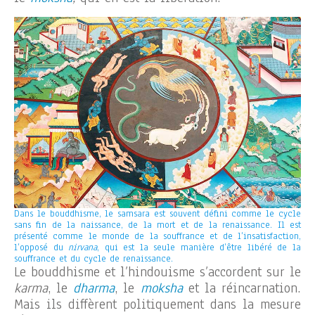
Dans le bouddhisme, le samsara est souvent défini comme le cycle
sans fin de la naissance, de la mort et de la renaissance. Il est
présenté comme le monde de la souffrance et de l’insatisfaction,
l’opposé du
nirvana
, qui est la seule manière d’être libéré de la
souffrance et du cycle de renaissance.
Le bouddhisme et l’hindouisme s’accordent sur le
karma
, le
dharma
, le
moksha
et la réincarnation.
Mais ils diffèrent politiquement dans la mesure