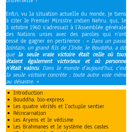
universelle ?
Enfin, vu la situation actuelle du monde, je tiens
à citer le Premier Ministre indien Nehru, qui, le
3 octobre 1960 s’adressait à l’Assemblée générale
des Nations unies avec des paroles qui n’ont
cessé de gagner en pertinence :
« Dans un passé
lointain, un grand fils de l’Inde, le Bouddha, a dit
que
la seule vraie victoire était celle où tous
étaient également victorieux et où personne
n’était vaincu
. Dans le monde d’aujourd’hui, c’est
la seule victoire concrète ; toute autre voie mène
au désastre. »
Introduction
Bouddha, bio-express
Les quatre vérités et l’octuple sentier
Réincarnation
Les Aryens et le védisme
Les Brahmanes et le système des castes