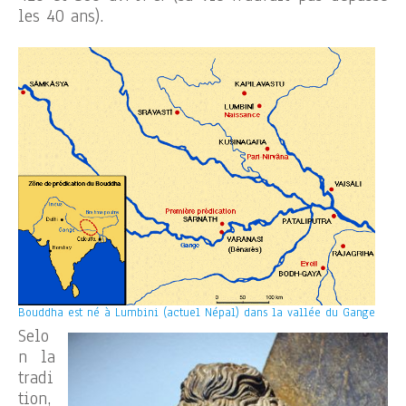
les 40 ans).
Bouddha est né à Lumbini (actuel Népal) dans la vallée du Gange
Selo
n la
tradi
tion,