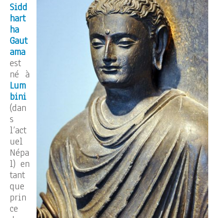
Sidd
hart
ha
Gaut
ama
est
né à
Lum
bini
(dan
s
l’act
uel
Népa
l) en
tant
que
prin
ce