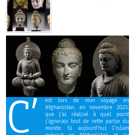
C’
est lors de mon voyage en
Afghanistan, en novembre 2023,
que j’ai réalisé à quel point
j’ignorais tout de cette partie du
monde. Si aujourd’hui l’islam