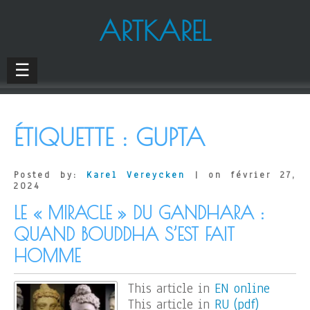
ARTKAREL
☰
ÉTIQUETTE :
GUPTA
Posted by:
Karel Vereycken
| on février 27,
2024
LE « MIRACLE » DU GANDHARA :
QUAND BOUDDHA S’EST FAIT
HOMME
This article in
EN online
This article in
RU (pdf)