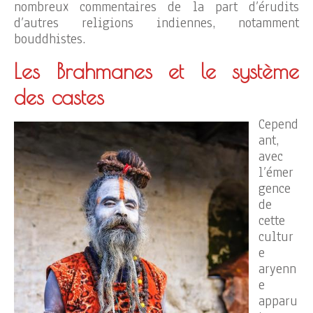
nombreux commentaires de la part d’érudits
d’autres religions indiennes, notamment
bouddhistes.
Les Brahmanes et le système
des castes
Cepend
ant,
avec
l’émer
gence
de
cette
cultur
e
aryenn
e
apparu