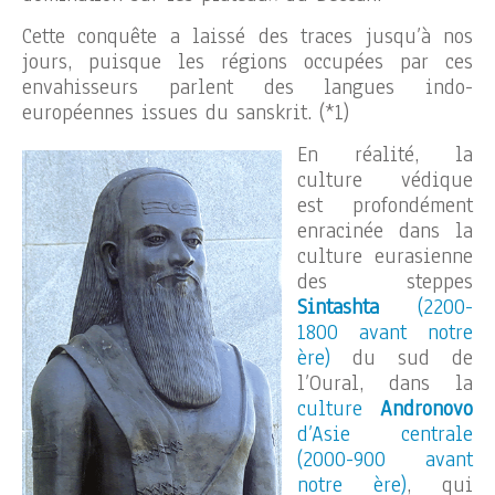
Cette conquête a laissé des traces jusqu’à nos
jours, puisque les régions occupées par ces
envahisseurs parlent des langues indo-
européennes issues du sanskrit. (*1)
En réalité, la
culture védique
est profondément
enracinée dans la
culture eurasienne
des steppes
Sintashta
(2200-
1800 avant notre
ère)
du sud de
l’Oural, dans la
culture
Andronovo
d’Asie centrale
(2000-900 avant
notre ère)
, qui