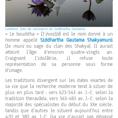
Lumbini, lieu de naissance de Siddhartha Gautama.
« Le bouddha » (l’
éveillé
) est le nom donné à un
homme appelé
Siddhartha Gautama Shakyamuni
(le
muni
ou sage du clan des Shakya). Il aurait
atteint l’âge d’environ quatre-vingts an.
Craignant l’idolâtrie, il refuse toute
représentation de sa personne sous forme
d’image.
Les traditions divergent sur les dates exactes de
sa vie que la recherche moderne tend à situer de
plus en plus tard : vers 623-543 av. J.-C. selon la
tradition theravâda, vers 563-483 av. J.-C. selon la
majorité des spécialistes du début du XXe siècle,
tandis que d’autres le situent aujourd’hui entre
420 et 380 av. J.-C. (sa vie n’aurait pas dépassé