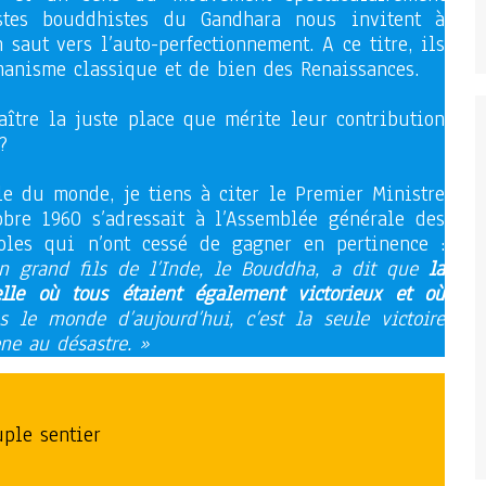
istes bouddhistes du Gandhara nous invitent à
saut vers l’auto-perfectionnement. A ce titre, ils
manisme classique et de bien des Renaissances.
aître la juste place que mérite leur contribution
?
lle du monde, je tiens à citer le Premier Ministre
obre 1960 s’adressait à l’Assemblée générale des
oles qui n’ont cessé de gagner en pertinence :
n grand fils de l’Inde, le Bouddha, a dit que
la
celle où tous étaient également victorieux et où
s le monde d’aujourd’hui, c’est la seule victoire
ène au désastre. »
uple sentier