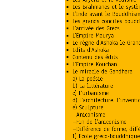
Les Brahmanes et le systè
L’Inde avant le Bouddhis
Les grands conciles boudd
L’arrivée des Grecs
L’Empire Maurya
Le règne d’Ashoka le Gran
Edits d’Ashoka
Contenu des édits
L’Empire Kouchan
Le miracle de Gandhara
a) La poésie
b) La littérature
c) L’urbanisme
d) L’architecture, l’invent
e) Sculpture
–Aniconisme
–Fin de l’aniconisme
–Différence de forme, dif
1) Ecole greco-bouddhiqu