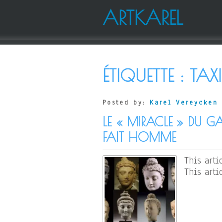
ARTKAREL
ÉTIQUETTE :
TAX
Posted by:
Karel Vereycken
LE « MIRACLE » DU 
FAIT HOMME
This arti
This arti