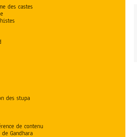
me des castes
me
histes
d
ion des stupa
férence de contenu
e de Gandhara