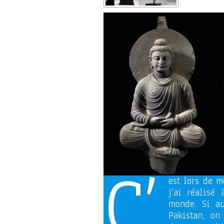
C’
est lors de 
j’ai réalisé
monde. Si au
Pakistan, o