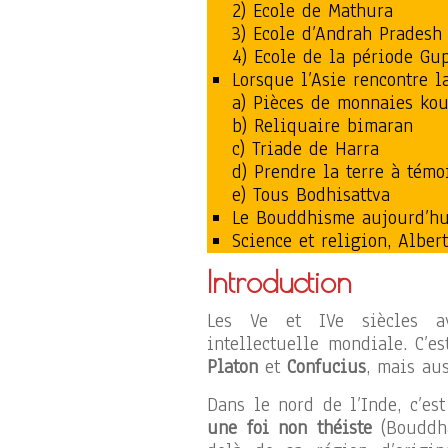
2) Ecole de Mathura
3) Ecole d’Andrah Pradesh
4) Ecole de la période Gup
Lorsque l’Asie rencontre l
a) Pièces de monnaies ko
b) Reliquaire bimaran
c) Triade de Harra
d) Prendre la terre à témo
e) Tous Bodhisattva
Le Bouddhisme aujourd’hu
Science et religion, Alber
Introduction
Les Ve et IVe siècles ava
intellectuelle mondiale. C’e
Platon
et
Confucius
, mais au
Dans le nord de l’Inde, c’e
une foi non théiste
(Bouddh