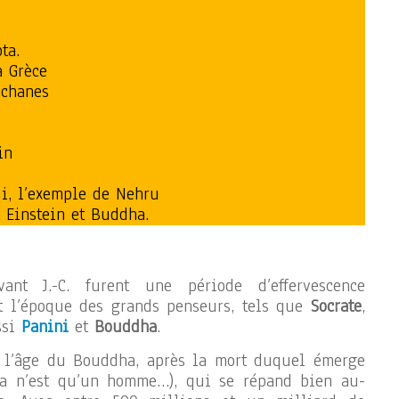
ta.
a Grèce
uchanes
in
i, l’exemple de Nehru
t Einstein et Buddha.
nt J.-C. furent une période d’effervescence
st l’époque des grands penseurs, tels que
Socrate
,
ssi
Panini
et
Bouddha
.
st l’âge du Bouddha, après la mort duquel émerge
a n’est qu’un homme…), qui se répand bien au-