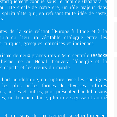
istoriquement connue sous le nom de Gandhara, a
au IIIe siècle de notre ère, un rôle majeur dans
spiritualité qui, en refusant toute idée de caste,
e.
tes de la soie reliant l’Europe à l’Inde et à la
 qu’a eu lieu un véritable dialogue entre les
s, turques, grecques, chinoises et indiennes.
risme de deux grands rois d’Asie centrale (
Ashoka
hisme, né au Népal, trouvera l’énergie et la
s esprits et les cœurs du monde.
 l’art bouddhique, en rupture avec les consignes
r les plus belles formes de diverses cultures
nes, perses et autres, pour présenter bouddha sous
es, un homme éclairé, plein de sagesse et animé
sie et un sens du mouvement spectaculairement