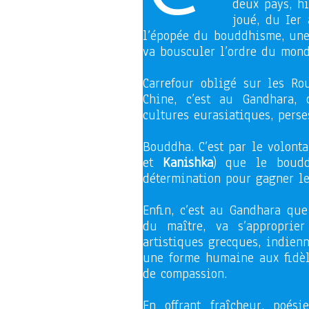
deux pays, h
joué, du Ier 
l’épopée du bouddhisme, une 
va bousculer l’ordre du mond
Carrefour obligé sur les Rou
Chine, c’est au Gandhara,
cultures eurasiatiques, perse
Bouddha. C’est par le volonta
et
Kanishka
) que le boudd
détermination pour gagner le
Enfin, c’est au Gandhara que
du maître, va s’approprie
artistiques grecques, indien
une forme humaine aux fidèl
de compassion.
En offrant fraîcheur, poé