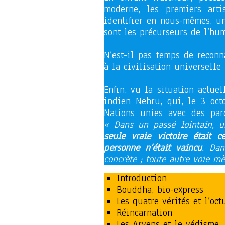
moderne, les premiers art
identifier en nous-mêmes, un 
sont les précurseurs de l’hu
N’est-il pas temps de reconn
à la civilisation universelle 
Enfin, vu la situation actue
indien Nehru, qui, le 3 oct
Nations unies avec des par
« Dans un passé lointain, u
seule vraie victoire était 
personne n’était vaincu
. Dan
concrète ; toute autre voie m
Introduction
Bouddha, bio-express
Les quatre vérités et l’oct
Réincarnation
Les Aryens et le védisme