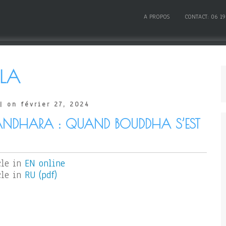
A PROPOS
CONTACT: 06 19
ILA
| on février 27, 2024
GANDHARA : QUAND BOUDDHA S’EST
cle in
EN online
cle in
RU (pdf)