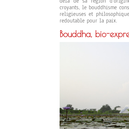
delà de sa région d’origi
croyants, le bouddhisme cons
religieuses et philosophiqu
redoutable pour la paix.
Bouddha, bio-expre