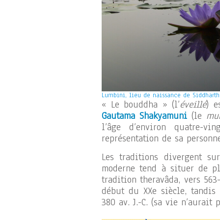
Lumbini, lieu de naissance de Siddhart
« Le bouddha » (l’
éveillé
) 
Gautama Shakyamuni
(le
mu
l’âge d’environ quatre-vin
représentation de sa personn
Les traditions divergent su
moderne tend à situer de plu
tradition theravâda, vers 563
début du XXe siècle, tandis 
380 av. J.-C. (sa vie n’aurait