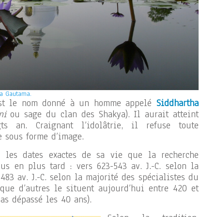
ha Gautama.
est le nom donné à un homme appelé
Siddhartha
ni
ou sage du clan des Shakya). Il aurait atteint
gts an. Craignant l’idolâtrie, il refuse toute
e sous forme d’image.
r les dates exactes de sa vie que la recherche
s en plus tard : vers 623-543 av. J.-C. selon la
-483 av. J.-C. selon la majorité des spécialistes du
que d’autres le situent aujourd’hui entre 420 et
 pas dépassé les 40 ans).