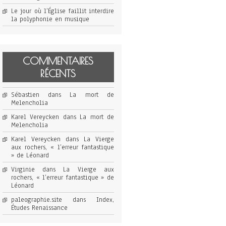
Le jour où l’Église faillit interdire
la polyphonie en musique
COMMENTAIRES
RÉCENTS
Sébastien
dans
La mort de
Melencholia
Karel Vereycken
dans
La mort de
Melencholia
Karel Vereycken
dans
La Vierge
aux rochers, « l’erreur fantastique
» de Léonard
Virginie
dans
La Vierge aux
rochers, « l’erreur fantastique » de
Léonard
paleographie.site
dans
Index,
Études Renaissance