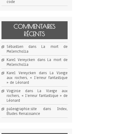
code
COMMENTAIRES
RÉCENTS
Sébastien
dans
La mort de
Melencholia
Karel Vereycken
dans
La mort de
Melencholia
Karel Vereycken
dans
La Vierge
aux rochers, « l’erreur fantastique
» de Léonard
Virginie
dans
La Vierge aux
rochers, « l’erreur fantastique » de
Léonard
paleographie.site
dans
Index,
Études Renaissance