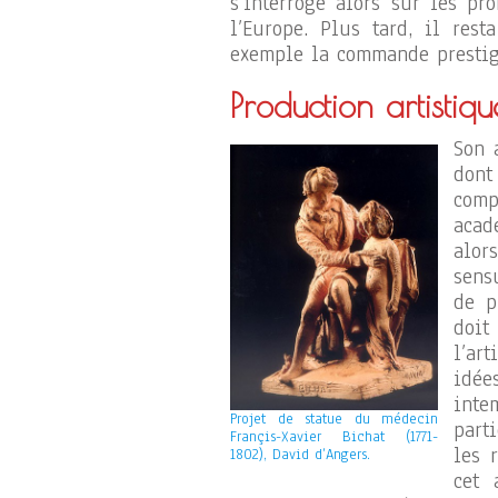
s’interroge alors sur les pr
l’Europe. Plus tard, il rest
exemple la commande presti
Production artistiqu
Son 
dont
com
acad
alo
sens
de p
doit
l’ar
idé
inte
Projet de statue du médecin
part
Françis-Xavier Bichat (1771-
les 
1802), David d’Angers.
cet 