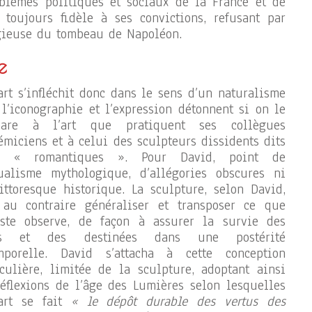
oblèmes politiques et sociaux de la France et de
a toujours fidèle à ses convictions, refusant par
gieuse du tombeau de Napoléon.
e
art s’infléchit donc dans le sens d’un naturalisme
 l’iconographie et l’expression détonnent si on le
pare à l’art que pratiquent ses collègues
émiciens et à celui des sculpteurs dissidents dits
rs « romantiques ». Pour David, point de
ualisme mythologique, d’allégories obscures ni
ittoresque historique. La sculpture, selon David,
 au contraire généraliser et transposer ce que
tiste observe, de façon à assurer la survie des
es et des destinées dans une postérité
mporelle. David s’attacha à cette conception
iculière, limitée de la sculpture, adoptant ainsi
réflexions de l’âge des Lumières selon lesquelles
art se fait
« le dépôt durable des vertus des