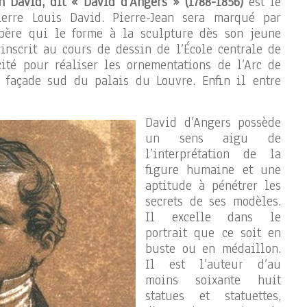
n David, dit « David d’Angers » (1788-1856)
est le
ierre Louis David. Pierre-Jean sera marqué par
 père qui le forme à la sculpture dès son jeune
’inscrit au cours de dessin de l’École centrale de
icité pour réaliser les ornementations de l’Arc de
 façade sud du palais du Louvre. Enfin il entre
David d’Angers possède
un sens aigu de
l’interprétation de la
figure humaine et une
aptitude à pénétrer les
secrets de ses modèles.
Il excelle dans le
portrait que ce soit en
buste ou en médaillon.
Il est l’auteur d’au
moins soixante huit
statues et statuettes,