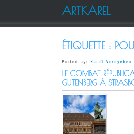
ARTKAREL
ÉTIQUETTE :
POU
Posted by:
Karel Vereycken
LE COMBAT RÉPUBLICA
GUTENBERG À STRASB