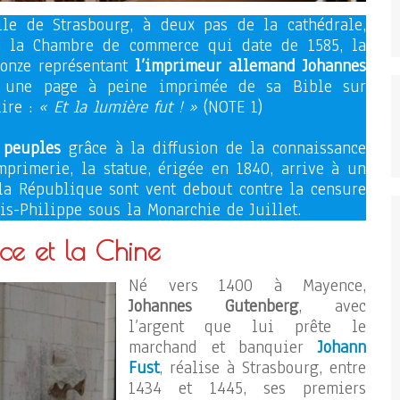
lle de Strasbourg, à deux pas de la cathédrale,
à la Chambre de commerce qui date de 1585, la
ronze représentant
l’imprimeur allemand Johannes
 une page à peine imprimée de sa Bible sur
lire :
« Et la lumière fut ! »
(NOTE 1)
 peuples
grâce à la diffusion de la connaissance
primerie, la statue, érigée en 1840, arrive à un
la République sont vent debout contre la censure
is-Philippe sous la Monarchie de Juillet.
ce et la Chine
Né vers 1400 à Mayence,
Johannes Gutenberg
, avec
l’argent que lui prête le
marchand et banquier
Johann
Fust
, réalise à Strasbourg, entre
1434 et 1445, ses premiers