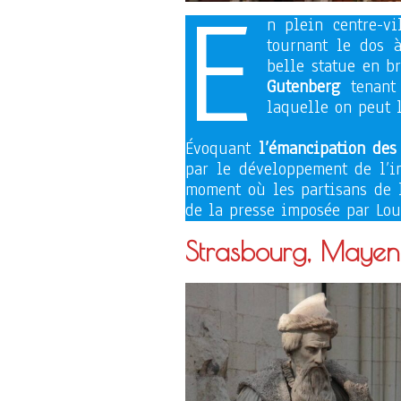
E
n plein centre-vi
tournant le dos 
belle statue en b
Gutenberg
tenant
laquelle on peut 
Évoquant
l’émancipation des
par le développement de l’im
moment où les partisans de 
de la presse imposée par Lou
Strasbourg, Mayen