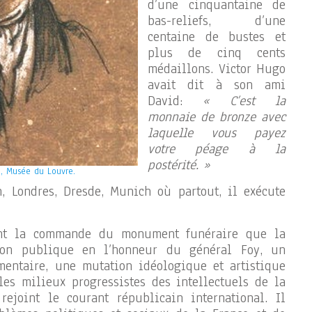
d’une cinquantaine de
bas-reliefs, d’une
centaine de bustes et
plus de cinq cents
médaillons. Victor Hugo
avait dit à son ami
David:
« C’est la
monnaie de bronze avec
laquelle vous payez
votre péage à la
postérité. »
, Musée du Louvre.
, Londres, Dresde, Munich où partout, il exécute
ient la commande du monument funéraire que la
tion publique en l’honneur du général Foy, un
mentaire, une mutation idéologique et artistique
 les milieux progressistes des intellectuels de la
ejoint le courant républicain international. Il