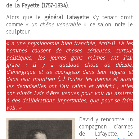
de La Fayette (1757-1834)
.
Alors que le
général Lafayette
s’y tenait droit
comme
« un chêne vénérable »
, ce salon, note le
sculpteur,
«
a
une physionomie bien tranchée, écrit-il. Là les
hommes causent de choses sérieuses, surtout
politiques, les jeunes gens mêmes ont l’air
grave : il y a quelque chose de décidé,
d’énergique et de courageux dans leur regard et
dans leur maintien (…) Toutes les dames et aussi
les demoiselles ont l’air calme et réfléchi ; elles
ont plutôt l’air d’être venues pour voir ou assister
à des délibérations importantes, que pour se faire
voir
. »
David y rencontre un
compagnon d’armes
de Lafayette, le