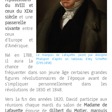
du XVIII et
ceux du XIXe
siècle
et une
passerelle
vivante
entre
ceux
d’Europe et
d’Amérique.
Né en 1788,
Le marquis de Lafayette. peint par Adolphe
Phalipon d’après un tableau d’Ary Scheffer
il aura la
(1795-1858).
chance de
fréquenter dans son jeune âge certaines grandes
figures révolutionnaires de l’époque avant de
s’impliquer personnellement dans les
révolutions de 1830 et 1848.
Vers la fin des années 1820, David participe aux
réunions chaque mardi du salon de
Madame de
Lafayette
épouse de
Gilbert du Motier, marquis