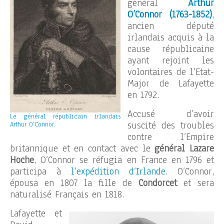
général
Arthur
O’Connor (1763-1852)
,
ancien député
irlandais acquis à la
cause républicaine
ayant rejoint les
volontaires de l’Etat-
Major de Lafayette
en 1792.
Accusé d’avoir
Le général républicain irlandais
suscité des troubles
Arthur O’Connor.
contre l’Empire
britannique et en contact avec le
général Lazare
Hoche
, O’Connor se réfugia en France en 1796 et
participa à
l’expédition d’Irlande
. O’Connor,
épousa en 1807 la fille de
Condorcet
et sera
naturalisé Français en 1818.
Lafayette et