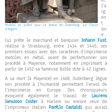
ec
l’a
rg
en
t
Modèle en plâtre pour la statue de Gutenberg, par David
qu
d’Angers.
e
lui prête le marchand et banquier
Johann Fust
,
réalise à Strasbourg, entre 1434 et 1445, ses
premiers essais avec des caractères d’imprimerie
mobiles en métal, avant de perfectionner son
procédé à Mayence, notamment en imprimant à
partir de 1452 sa fameuse Bible dite à 42 lignes.
A sa mort (à Mayence) en 1468, Gutenberg lègue
son procédé à l’humanité permettant l’envol de
l’imprimerie en Europe. Des chroniqueurs
évoquent également le travail de
Laurens
Janszoon Coster
à Harlem ou encore ceux de
l’imprimeur italien
Panfilo Castaldi
qui aurait