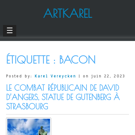
ARTKAREL
☰
ÉTIQUETTE :
BACON
Posted by:
Karel Vereycken
| on juin 22, 2023
LE COMBAT RÉPUBLICAIN DE DAVID
D’ANGERS, STATUE DE GUTENBERG À
STRASBOURG