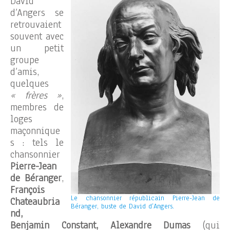
David
d’Angers se
retrouvaient
souvent avec
un petit
groupe
d’amis,
quelques
« frères »
,
membres de
loges
maçonnique
s : tels le
chansonnier
Pierre-Jean
de Béranger
,
François
Le chansonnier républicain Pierre-Jean de
Chateaubria
Béranger, buste de David d’Angers.
nd,
Benjamin Constant, Alexandre Dumas
(qui