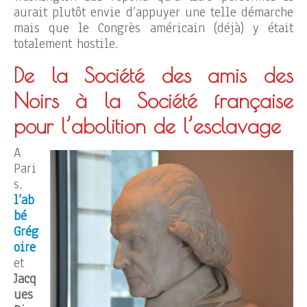
aurait plutôt envie d’appuyer une telle démarche
mais que le Congrès américain (déjà) y était
totalement hostile.
De la Société des amis des
Noirs à la Société française
pour l’abolition de l’esclavage
A
Pari
s,
l’ab
bé
Grég
oire
et
Jacq
ues