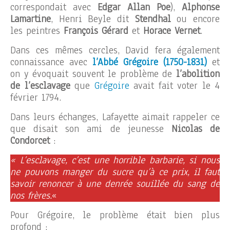
correspondait avec
Edgar Allan Poe
),
Alphonse
Lamartine
, Henri Beyle dit
Stendhal
ou encore
les peintres
François Gérard
et
Horace Vernet
.
Dans ces mêmes cercles, David fera également
connaissance avec
l’Abbé Grégoire (1750-1831)
et
on y évoquait souvent le problème de
l’abolition
de l’esclavage
que
Grégoire
avait fait voter le 4
février 1794.
Dans leurs échanges, Lafayette aimait rappeler ce
que disait son ami de jeunesse
Nicolas de
Condorcet
:
« L’esclavage, c’est une horrible barbarie, si nous
ne pouvons manger du sucre qu’à ce prix, il faut
savoir renoncer à une denrée souillée du sang de
nos frères.
«
Pour Grégoire, le problème était bien plus
profond :