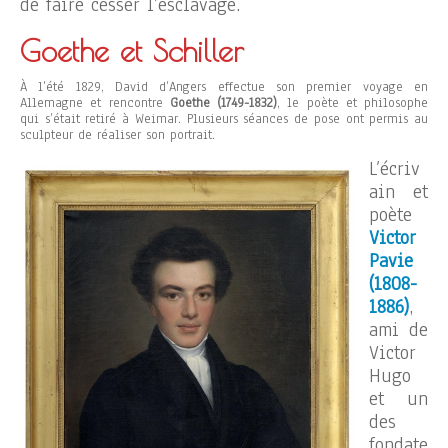
de faire cesser l’esclavage.
Goethe et Schiller
À l’été 1829, David d’Angers effectue son premier voyage en
Allemagne et rencontre
Goethe (1749-1832)
, le poète et philosophe
qui s’était retiré à Weimar. Plusieurs séances de pose ont permis au
sculpteur de réaliser son portrait.
L’écriv
ain et
poète
Victor
Pavie
(1808-
1886)
,
ami de
Victor
Hugo
et un
des
fondate