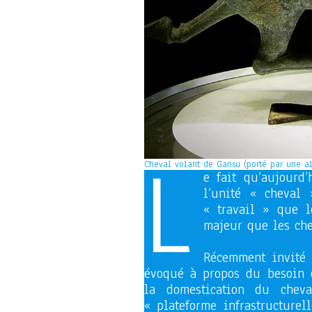
L
Cheval volant de Gansu (porté par une al
e fait qu’aujourd’
l’unité « cheval
« travail » que l
majeur que les che
Récemment invité 
évoqué à propos du besoin d
la domestication du che
« plateforme infrastructure