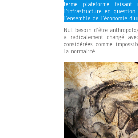
terme plateforme faisant
l’infrastructure en question
l’ensemble de l’économie d’u
Nul besoin d’être anthropolo
a radicalement changé avec
considérées comme impossib
la normalité.