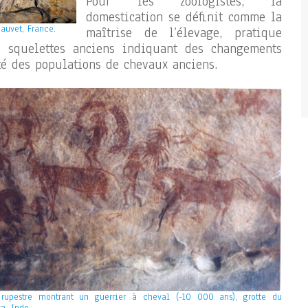
Pour les zoologistes, la
domestication se définit comme la
hauvet, France.
maîtrise de l’élevage, pratique
e squelettes anciens indiquant des changements
ité des populations de chevaux anciens.
 rupestre montrant un guerrier à cheval (-10 000 ans), grotte du