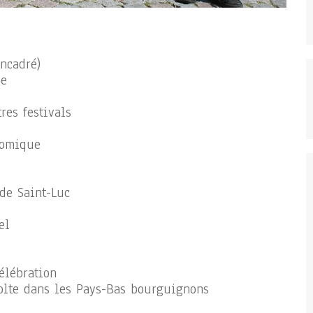
ncadré)
ue
res festivals
nomique
 de Saint-Luc
el
célébration
volte dans les Pays-Bas bourguignons