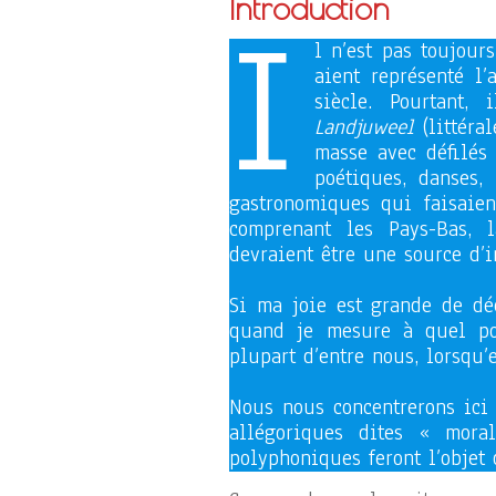
Introduction
I
l n’est pas toujour
aient représenté l
siècle. Pourtant,
Landjuweel
(littéra
masse avec défilés 
poétiques, danses, 
gastronomiques qui faisaien
comprenant les Pays-Bas, 
devraient être une source d’
Si ma joie est grande de déc
quand je mesure à quel poi
plupart d’entre nous, lorsqu’
Nous nous concentrerons ici
allégoriques dites « moral
polyphoniques feront l’objet d