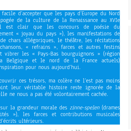
s facile d’accepter que les pays d’Europe du Nord
’apogée de la culture de la Renaissance au XVIe
 il est clair que les concours de poésie du
lement « joyau du pays »), les manifestations de
de chars allégoriques, le théâtre, les récitations
chansons, « refrains », farces et autres festins
t vibrer les « Pays-Bas bourguignons » (région
la Belgique et le nord de la France actuels)
inspiration pour nous aujourd’hui.
ouvrir ces trésors, ma colère ne l’est pas moins
nt leur véritable histoire reste ignorée de la
elle ne nous a pas été volontairement cachée.
 sur la grandeur morale des
zinne-spelen
(drames
ités »), les farces et contributions musicales
’écrits ultérieurs.