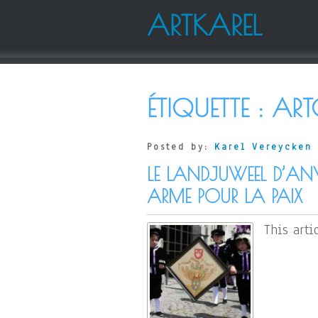
ARTKAREL
ÉTIQUETTE :
ART
Posted by:
Karel Vereycken
LE LANDJUWEEL D’ANVE
ARME POUR LA PAIX
This arti