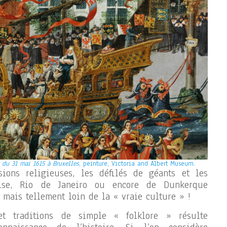
du 31 mai 1615 à Bruxelles
, peinture, Victoria and Albert Museum.
ions religieuses, les défilés de géants et les
ise, Rio de Janeiro ou encore de Dunkerque
 mais tellement loin de la « vraie culture » !
et traditions de simple « folklore » résulte