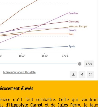
récocement élevés
enace qu’il faut combattre. Celle qui voudrait
ui d’
Hippolyte Carnot
et de
Jules Ferry
, le taux