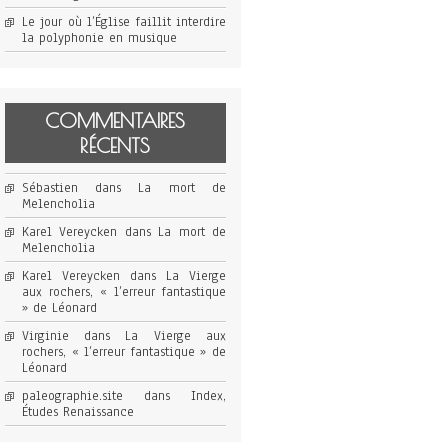
Le jour où l’Église faillit interdire
la polyphonie en musique
COMMENTAIRES
RÉCENTS
Sébastien
dans
La mort de
Melencholia
Karel Vereycken
dans
La mort de
Melencholia
Karel Vereycken
dans
La Vierge
aux rochers, « l’erreur fantastique
» de Léonard
Virginie
dans
La Vierge aux
rochers, « l’erreur fantastique » de
Léonard
paleographie.site
dans
Index,
Études Renaissance