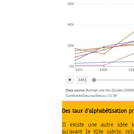
Des taux
d’alphabétisation p
Il existe une autre idée t
qu’avant le XIXe siècle, cel