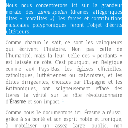
Nous nous concentrerons ici sur la grandeur
morale des
zinne-spelen
(drames allégoriques
dites « moralités »), les farces et contributions
musicales polyphoniques feront l’objet d’écrits
ultérieurs.
Comme chacun le sait, ce sont les vainqueurs
qui écrivent l’histoire. Non pas celle de
l’humanité, mais la leur. Celle des « perdants »
est laissée de côté. C’est pourquoi, en Belgique
comme aux Pays-Bas, les églises officielles,
catholiques, luthériennes ou calvinistes, et les
élites dirigeantes, choisies par l’Espagne et les
Britanniques, ont soigneusement effacé des
livres la vérité sur le rôle révolutionnaire
1
d’
Érasme
et son impact.
Comme nous le documentons ici, Érasme a réussi,
grâce à sa bonté et son esprit noble et ironique,
à mobiliser un assez large public, non