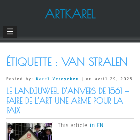
ARTKAREL
☰
ÉTIQUETTE :
VAN STRALEN
Posted by:
Karel Vereycken
| on avril 29, 2025
LE LANDJUWEEL D’ANVERS DE 1561 —
FAIRE DE L’ART UNE ARME POUR LA
PAIX
This article
in EN