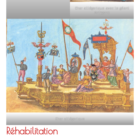
Char allégorique avec le géant
Antigone
Char allégorique
Réhabilitation