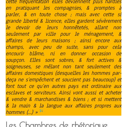
cette fréquentation elles deviennent plus hardies
en pratiquant les compagnies, & promptes à
parler, & en toute chose ; mais avec cette si
grande liberté & licence, elles gardent sévèrement
le devoir de leurs honnêtetés, allant non
seulement par ville pour le ménagement, &
affaires de leurs maisons ; ainsi encore aux
champs, avec peu de suite, sans pour cela
encourir blâme, ni en donner occasion de
soupçon. Elles sont sobres, & fort actives &
soigneuses, se mêlant non tant seulement des
affaires domestiques (desquelles les hommes par-
deça ne s’empêchent et soucient pas beaucoup) et
font tout ce qu’en autres pays est ordinaire aux
esclaves et serviteurs. Ainsi vont aussi et acheter
& vendre & marchandises & biens ; et si mettent
& la main & la langue aux affaires propres aux
14
hommes (…) »
Les Chambres de rhétorique