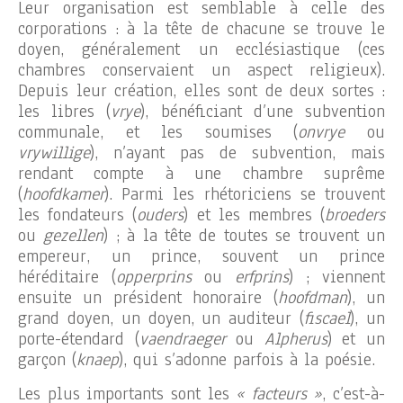
Leur organisation est semblable à celle des
corporations : à la tête de chacune se trouve le
doyen, généralement un ecclésiastique (ces
chambres conservaient un aspect religieux).
Depuis leur création, elles sont de deux sortes :
les libres (
vrye
), bénéficiant d’une subvention
communale, et les soumises (
onvrye
ou
vrywillige
), n’ayant pas de subvention, mais
rendant compte à une chambre suprême
(
hoofdkamer
). Parmi les rhétoriciens se trouvent
les fondateurs (
ouders
) et les membres (
broeders
ou
gezellen
) ; à la tête de toutes se trouvent un
empereur, un prince, souvent un prince
héréditaire (
opperprins
ou
erfprins
) ; viennent
ensuite un président honoraire (
hoofdman
), un
grand doyen, un doyen, un auditeur (
fiscael
), un
porte-étendard (
vaendraeger
ou
Alpherus
) et un
garçon (
knaep
), qui s’adonne parfois à la poésie.
Les plus importants sont les
« facteurs »
, c’est-à-