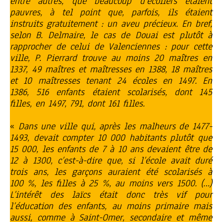
entre autres, que beaucoup d’écoliers étaient
pauvres, à tel point que, parfois, ils étaient
instruits gratuitement : un aveu précieux. En bref,
selon B. Delmaire, le cas de Douai est plutôt à
rapprocher de celui de Valenciennes : pour cette
ville, P. Pierrard trouve au moins 20 maîtres en
1337, 49 maîtres et maîtresses en 1388, 18 maîtres
et 10 maîtresses tenant 24 écoles en 1497. En
1386, 516 enfants étaient scolarisés, dont 145
filles, en 1497, 791, dont 161 filles.
«
Dans une ville qui, après les malheurs de 1477-
1493, devait compter 10 000 habitants plutôt que
15 000, les enfants de 7 à 10 ans devaient être de
12 à 1300, c’est-à-dire que, si l’école avait duré
trois ans, les garçons auraient été scolarisés à
100 %, les filles à 25 %, au moins vers 1500. (…)
L’intérêt des laïcs était donc très vif pour
l’éducation des enfants, au moins primaire mais
aussi, comme à Saint-Omer, secondaire et même