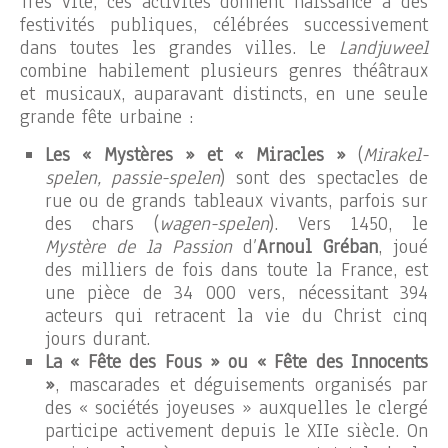
Très vite, ces activités donnent naissance à des
festivités publiques, célébrées successivement
dans toutes les grandes villes. Le
Landjuweel
combine habilement plusieurs genres théâtraux
et musicaux, auparavant distincts, en une seule
grande fête urbaine :
Les « Mystères » et « Miracles »
(
Mirakel-
spelen, passie-spelen
) sont des spectacles de
rue ou de grands tableaux vivants, parfois sur
des chars (
wagen-spelen
). Vers 1450, le
Mystère de la Passion
d’
Arnoul Gréban
, joué
des milliers de fois dans toute la France, est
une pièce de 34 000 vers, nécessitant 394
acteurs qui retracent la vie du Christ cinq
jours durant.
La « Fête des Fous » ou « Fête des Innocents
»
, mascarades et déguisements organisés par
des « sociétés joyeuses » auxquelles le clergé
participe activement depuis le XIIe siècle. On