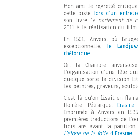
Mon ami le regretté critiqu
cette piste
lors d’un entreti
son livre
Le portement de c
2011 à la réalisation du fil
En 1561, Anvers, où Bruege
exceptionnelle,
le
Landjuw
rhétorique.
Or, la Chambre anversois
l’organisation d’une fête qu
quelque sorte la division li
les peintres, graveurs, sculp
C’est là qu’on lisait en flam
Homère, Pétrarque,
Erasme
e
Imprimée à Anvers en 15
premières traductions de l’
trois ans avant la parution
L’éloge de la folie
d’
Erasme
.