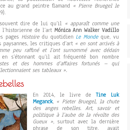
tice au grand peintre flamand
« Pierre Bruegel le
9).
 souvent dire de lui qu’il
« apparaît comme une
, l’historienne de l’art
Mónica Ann Walker Vadillo
les pages
Histoire
du quotidien
Le Monde
que, vu
s paysannes, les critiques d’art
« en sont arrivés à
mme peu raffiné et l’ont surnommé avec dédain
t en s’étonnant qu’il ait fréquenté bon nombre
nistes et des hommes d’affaires fortunés – qui
lectionnaient ses tableaux ».
ebelles
En 2014, le livre de
Tine Luk
Meganck
,
« Pieter Bruegel, la chute
des anges rebelles. Art, savoir et
politique à l’aube de la révolte des
Gueux »
, surtout avec la dernière
phrase de son titre, avait