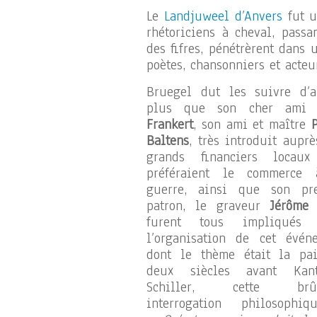
Le
Landjuweel d’Anvers
fut u
rhétoriciens à cheval, passa
des fifres, pénétrèrent dans 
poètes, chansonniers et acteu
Bruegel dut les suivre d’a
plus que son cher am
Frankert
, son ami et maître
Baltens
, très introduit auprè
grands financiers locau
préféraient le commerce
guerre, ainsi que son pr
patron, le graveur
Jérôme 
furent tous impliqués 
l’organisation de cet évén
dont le thème était la pai
deux siècles avant Kan
Schiller, cette brûl
interrogation philosophi