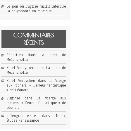
Le jour où l’Église faillit interdire
la polyphonie en musique
COMMENTAIRES
RÉCENTS
Sébastien
dans
La mort de
Melencholia
Karel Vereycken
dans
La mort de
Melencholia
Karel Vereycken
dans
La Vierge
aux rochers, « l’erreur fantastique
» de Léonard
Virginie
dans
La Vierge aux
rochers, « l’erreur fantastique » de
Léonard
paleographie.site
dans
Index,
Études Renaissance