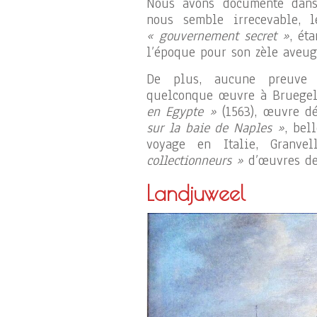
Nous avons documenté da
nous semble irrecevable, 
« gouvernement secret »
, ét
l’époque pour son zèle aveug
De plus, aucune preuve t
quelconque œuvre à Bruegel.
en Egypte »
(1563), œuvre d
sur la baie de Naples »
, bel
voyage en Italie, Granve
collectionneurs »
d’œuvres de
Landjuweel