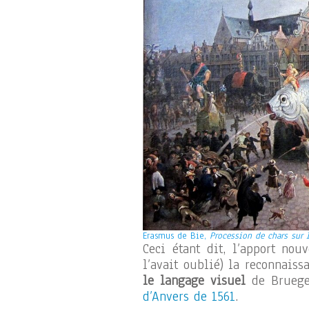
Erasmus de Bie,
Procession de chars sur 
Ceci étant dit, l’apport nou
l’avait oublié) la reconnais
le langage visuel
de Bruege
d’Anvers de 1561
.