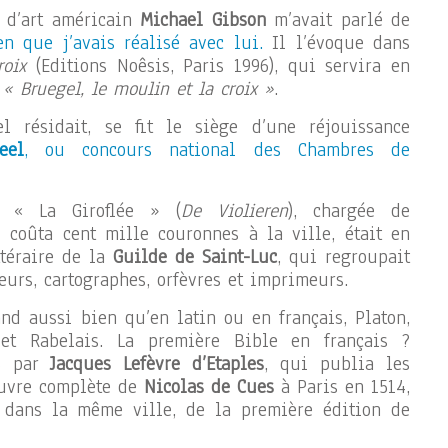
e d’art américain
Michael Gibson
m’avait parlé de
en que j’avais réalisé avec lui.
Il l’évoque dans
roix
(Editions Noêsis, Paris 1996), qui servira en
m
« Bruegel, le moulin et la croix »
.
l résidait, se fit le siège d’une réjouissance
eel
, ou concours national des Chambres de
e « La Giroflée » (
De Violieren
), chargée de
i coûta cent mille couronnes à la ville, était en
ttéraire de la
Guilde de Saint-Luc
, qui regroupait
teurs, cartographes, orfèvres et imprimeurs.
and aussi bien qu’en latin ou en français, Platon,
t Rabelais. La première Bible en français ?
35 par
Jacques Lefèvre d’Etaples
, qui publia les
œuvre complète de
Nicolas de Cues
à Paris en 1514,
, dans la même ville, de la première édition de