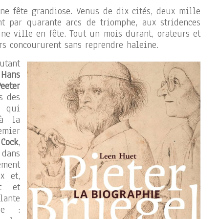
ne fête grandiose. Venus de dix cités, deux mille
nt par quarante arcs de triomphe, aux stridences
une ville en fête. Tout un mois durant, orateurs et
rs concoururent sans reprendre haleine.
utant
i
Hans
Peeter
s des
x qui
 à la
emier
Cock
,
dans
ement
x et,
t et
ante
que :