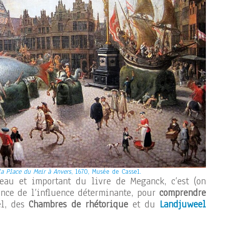
la Place du Meir à Anvers
, 1670, Musée de Cassel.
veau et important du livre de Meganck, c’est (on
sance de l’influence déterminante, pour
comprendre
l, des
Chambres de rhétorique
et du
Landjuweel