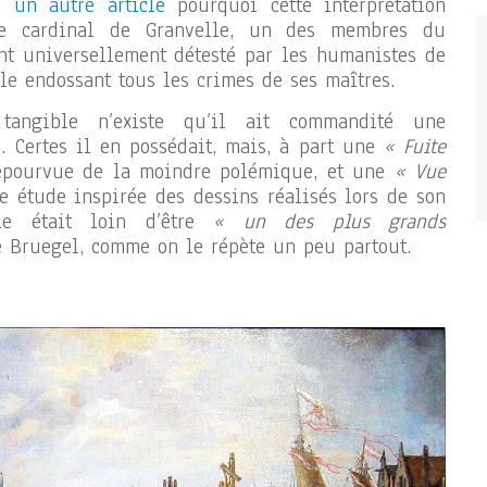
ns
un autre article
pourquoi cette interprétation
le cardinal de Granvelle, un des membres du
ant universellement détesté par les humanistes de
le endossant tous les crimes de ses maîtres.
angible n’existe qu’il ait commandité une
 Certes il en possédait, mais, à part une
« Fuite
épourvue de la moindre polémique, et une
« Vue
le étude inspirée des dessins réalisés lors de son
lle était loin d’être
« un des plus grands
 Bruegel, comme on le répète un peu partout.