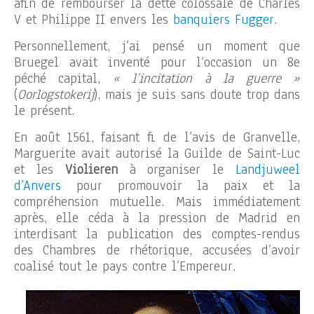
afin de rembourser la dette colossale de Charles
V et Philippe II envers les
banquiers Fugger
.
Personnellement, j’ai pensé un moment que
Bruegel avait inventé pour l’occasion un 8e
péché capital,
« l’incitation à la guerre »
(
Oorlogstokerij
), mais je suis sans doute trop dans
le présent.
En août 1561, faisant fi de l’avis de Granvelle,
Marguerite avait autorisé la Guilde de Saint-Luc
et les
Violieren
à organiser le
Landjuweel
d’Anvers
pour promouvoir la paix et la
compréhension mutuelle. Mais immédiatement
après, elle céda à la pression de Madrid en
interdisant la publication des comptes-rendus
des Chambres de rhétorique, accusées d’avoir
coalisé tout le pays contre l’Empereur.