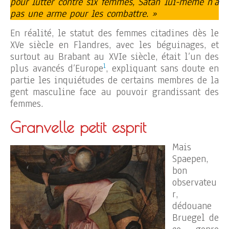
pour lutter contre six femmes, Satan lui-même n’a
pas une arme pour les combattre. »
En réalité, le statut des femmes citadines dès le
XVe siècle en Flandres, avec les béguinages, et
surtout au Brabant au XVIe siècle, était l’un des
1
plus avancés d’Europe
, expliquant sans doute en
partie les inquiétudes de certains membres de la
gent masculine face au pouvoir grandissant des
femmes.
Granvelle petit esprit
Mais
Spaepen,
bon
observateu
r,
dédouane
Bruegel de