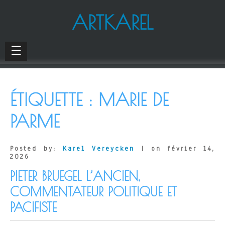
ARTKAREL
☰
ÉTIQUETTE :
MARIE DE
PARME
Posted by:
Karel Vereycken
| on février 14,
2026
PIETER BRUEGEL L’ANCIEN,
COMMENTATEUR POLITIQUE ET
PACIFISTE