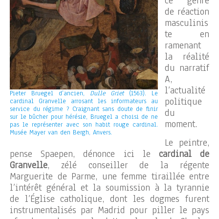
ce genre
de réaction
masculinis
te en
ramenant
la réalité
du narratif
A,
l’actualité
Pieter Bruegel d’ancien,
Dulle Griet
(1563). Le
politique
cardinal Granvelle arrosant les informateurs au
service du régime ? Craignant sans doute de finir
du
sur le bûcher pour hérésie, Bruegel a choisi de ne
moment.
pas le représenter avec son habit rouge cardinal.
Musée Mayer van den Bergh, Anvers.
Le peintre,
pense Spaepen, dénonce ici le
cardinal de
Granvelle
, zélé conseiller de la régente
Marguerite de Parme, une femme tiraillée entre
l’intérêt général et la soumission à la tyrannie
de l’Église catholique, dont les dogmes furent
instrumentalisés par Madrid pour piller le pays