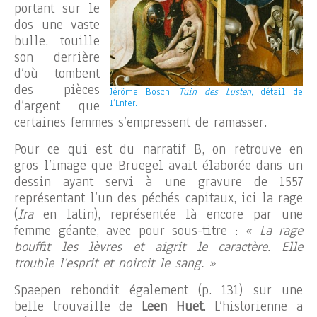
portant sur le
dos une vaste
bulle, touille
son derrière
d’où tombent
des pièces
Jérôme Bosch,
Tuin des Lusten
, détail de
d’argent que
l’Enfer.
certaines femmes s’empressent de ramasser.
Pour ce qui est du narratif B, on retrouve en
gros l’image que Bruegel avait élaborée dans un
dessin ayant servi à une gravure de 1557
représentant l’un des péchés capitaux, ici la rage
(
Ira
en latin), représentée là encore par une
femme géante, avec pour sous-titre :
« La rage
bouffit les lèvres et aigrit le caractère. Elle
trouble l’esprit et noircit le sang. »
Spaepen rebondit également (p. 131) sur une
belle trouvaille de
Leen Huet
. L’historienne a