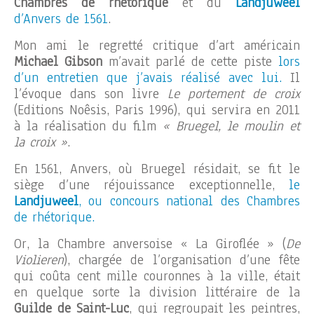
Chambres de rhétorique
et du
Landjuweel
d’Anvers de 1561
.
Mon ami le regretté critique d’art américain
Michael Gibson
m’avait parlé de cette piste
lors
d’un entretien que j’avais réalisé avec lui.
Il
l’évoque dans son livre
Le portement de croix
(Editions Noêsis, Paris 1996), qui servira en 2011
à la réalisation du film
« Bruegel, le moulin et
la croix »
.
En 1561, Anvers, où Bruegel résidait, se fit le
siège d’une réjouissance exceptionnelle,
le
Landjuweel
, ou concours national des Chambres
de rhétorique.
Or, la Chambre anversoise « La Giroflée » (
De
Violieren
), chargée de l’organisation d’une fête
qui coûta cent mille couronnes à la ville, était
en quelque sorte la division littéraire de la
Guilde de Saint-Luc
, qui regroupait les peintres,