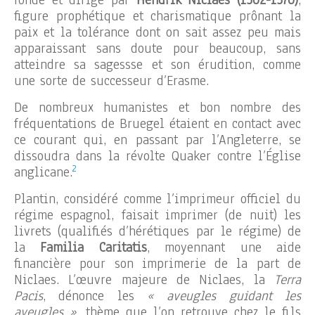
fondé et dirigé par
Hendrik Niclaes (1502-1570)
,
figure prophétique et charismatique prônant la
paix et la tolérance dont on sait assez peu mais
apparaissant sans doute pour beaucoup, sans
atteindre sa sagessse et son érudition, comme
une sorte de successeur d’Erasme.
De nombreux humanistes et bon nombre des
fréquentations de Bruegel étaient en contact avec
ce courant qui, en passant par l’Angleterre, se
dissoudra dans la révolte Quaker contre l’Église
2
anglicane.
Plantin, considéré comme l’imprimeur officiel du
régime espagnol, faisait imprimer (de nuit) les
livrets (qualifiés d’hérétiques par le régime) de
la
Familia Caritatis
, moyennant une aide
financière pour son imprimerie de la part de
Niclaes. L’œuvre majeure de Niclaes, la
Terra
Pacis
, dénonce les
« aveugles guidant les
aveugles »
, thème que l’on retrouve chez le fils