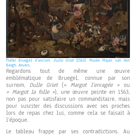
Pieter Bruegel d’ancien,
Dulle Griet
(1563). Musée Mayer van den
Bergh, Anvers.
Regardons tout de même une œuvre
emblématique de Bruegel, connue par son
surnom,
Dulle Griet
(
« Margot l’enragée »
ou
« Margot la folle »
), une œuvre peinte en 1563,
non pas pour satisfaire un commanditaire, mais
pour susciter des discussions avec ses proches
lors de repas chez lui, comme cela se faisait à
l’époque.
Le tableau frappe par ses contradictions. Au