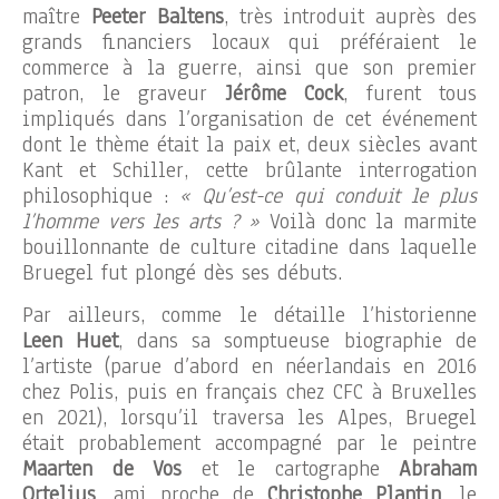
maître
Peeter Baltens
, très introduit auprès des
grands financiers locaux qui préféraient le
commerce à la guerre, ainsi que son premier
patron, le graveur
Jérôme Cock
, furent tous
impliqués dans l’organisation de cet événement
dont le thème était la paix et, deux siècles avant
Kant et Schiller, cette brûlante interrogation
philosophique :
« Qu’est-ce qui conduit le plus
l’homme vers les arts ? »
Voilà donc la marmite
bouillonnante de culture citadine dans laquelle
Bruegel fut plongé dès ses débuts.
Par ailleurs, comme le détaille l’historienne
Leen Huet
, dans sa somptueuse biographie de
l’artiste (parue d’abord en néerlandais en 2016
chez Polis, puis en français chez CFC à Bruxelles
en 2021), lorsqu’il traversa les Alpes, Bruegel
était probablement accompagné par le peintre
Maarten de Vos
et le cartographe
Abraham
Ortelius
, ami proche de
Christophe Plantin
, le