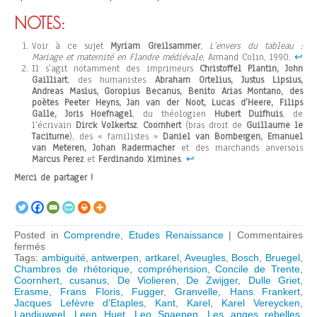
NOTES:
Voir à ce sujet
Myriam Greilsammer
,
L’envers du tableau :
Mariage et maternité en Flandre médiévale
, Armand Colin, 1990.
↩︎
Il s’agit notamment des imprimeurs
Christoffel Plantin, John
Gailliart
, des humanistes
Abraham Ortelius, Justus Lipsius,
Andreas Masius, Goropius Becanus, Benito Arias Montano, des
poètes Peeter Heyns, Jan van der Noot, Lucas d’Heere, Filips
Galle, Joris Hoefnagel
, du théologien
Hubert Duifhuis
, de
l’écrivain
Dirck Volkertsz
.
Coornhert
(bras droit de
Guillaume le
Taciturne
), des « familistes »
Daniel van Bombergen, Emanuel
van Meteren, Johan Radermacher
et des marchands anversois
Marcus Perez
et
Ferdinando Ximines
.
↩︎
Merci de partager !
Posted in
Comprendre
,
Etudes Renaissance
|
Commentaires
sur
fermés
Pieter
Tags:
ambiguité
,
antwerpen
,
artkarel
,
Aveugles
,
Bosch
,
Bruegel
,
Bruegel
Chambres de rhétorique
,
compréhension
,
Concile de Trente
,
l’ancien,
Coornhert
,
cusanus
,
De Violieren
,
De Zwijger
,
Dulle Griet
,
commentateur
Erasme
,
Frans Floris
,
Fugger
,
Granvelle
,
Hans Frankert
,
politique
Jacques Lefèvre d'Etaples
,
Kant
,
Karel
,
Karel Vereycken
,
et
Landjuweel
,
Leen Huet
,
Leo Spaepen
,
Les anges rebelles
,