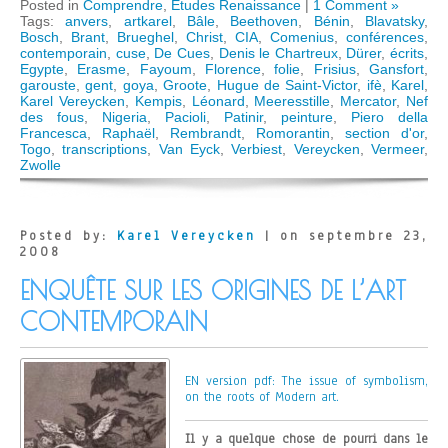
Posted in
Comprendre
,
Etudes Renaissance
|
1 Comment »
Tags:
anvers
,
artkarel
,
Bâle
,
Beethoven
,
Bénin
,
Blavatsky
,
Bosch
,
Brant
,
Brueghel
,
Christ
,
CIA
,
Comenius
,
conférences
,
contemporain
,
cuse
,
De Cues
,
Denis le Chartreux
,
Dürer
,
écrits
,
Egypte
,
Erasme
,
Fayoum
,
Florence
,
folie
,
Frisius
,
Gansfort
,
garouste
,
gent
,
goya
,
Groote
,
Hugue de Saint-Victor
,
ifè
,
Karel
,
Karel Vereycken
,
Kempis
,
Léonard
,
Meeresstille
,
Mercator
,
Nef
des fous
,
Nigeria
,
Pacioli
,
Patinir
,
peinture
,
Piero della
Francesca
,
Raphaël
,
Rembrandt
,
Romorantin
,
section d'or
,
Togo
,
transcriptions
,
Van Eyck
,
Verbiest
,
Vereycken
,
Vermeer
,
Zwolle
Posted by:
Karel Vereycken
| on septembre 23,
2008
ENQUÊTE SUR LES ORIGINES DE L’ART
CONTEMPORAIN
EN version pdf: The issue of symbolism,
on the roots of Modern art.
Il y a quelque chose de pourri dans le