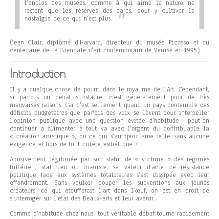
l’enclos des musées, comme à qui aime la nature ne
restent que les réserves des parcs, pour y cultiver la
nostalgie de ce qui n’est plus.
(Jean Clair, diplômé d’Harvard, directeur du musée Picasso et du
centenaire de la Biennale d’art contemporain de Venise en 1995.)
Introduction
Il y a quelque chose de pourri dans le royaume de l’Art. Cependant,
si parfois un débat s’instaure, c’est généralement pour de très
mauvaises raisons. Car c’est seulement quand un pays contemple ces
déficits budgétaires que parfois des voix se lèvent pour interpeller
l’opinion publique avec une question évitée d’habitude : peut-on
continuer à alimenter à tout va avec l’argent du contribuable la
« création artistique »
,
ou ce qui s’autoproclame telle, sans aucune
exigence et hors de tout critère esthétique ?
Abusivement légitimée par son statut de « victime » des régimes
hitlérien, stalinien ou maoïste, sa valeur d’acte de résistance
politique face aux systèmes totalitaires s’est dissipée avec leur
effondrement. Sans vouloir couper les subventions aux jeunes
créateurs, ce qui étoufferait l’art dans l’œuf, on est en droit de
s’interroger sur l’état des Beaux-arts et leur avenir.
Comme d’habitude chez nous, tout véritable débat tourne rapidement