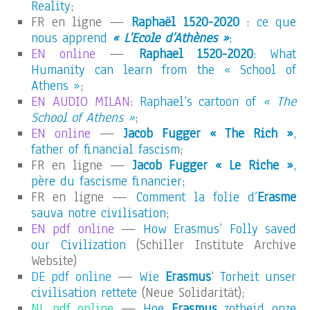
Reality
;
FR en ligne —
Raphaël 1520-2020
: ce que
nous apprend
« L’Ecole d’Athènes »
;
EN online
—
Raphael 1520-2020
: What
Humanity can learn from the « School of
Athens »
;
EN AUDIO MILAN
:
Raphael’s cartoon of
« The
School of Athens »
;
EN online
—
Jacob Fugger « The Rich »
,
father of financial fascism
;
FR en ligne —
Jacob Fugger « Le Riche »
,
père du fascisme financier;
FR en ligne —
Comment la folie d’
Erasme
sauva notre civilisation
;
EN pdf online
—
How Erasmus’ Folly saved
our Civilization
(Schiller Institute Archive
Website)
DE pdf online
—
Wie
Erasmus
‘ Torheit unser
civilisation rettete
(Neue Solidarität);
NL pdf online
—
Hoe
Erasmus
zotheid onze