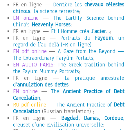
FR en ligne —
Derrière les
chevaux célestes
chinois
, la science terrestre
;
EN online
—
The Earthly Science behind
China’s
Heavenly Horses
;
FR en ligne —
Et l’Homme créa
l’acier
…
;
FR en ligne —
Portraits du
Fayoum
: un
regard de l’au-delà (FR en ligne)
;
EN pdf online
—
A Gaze from the Beyond —
The Extraordinary Faiyûm Portaits
;
EN AUDIO PARIS
:
The Greek tradition behind
the Fayum Mummy Portraits
;
FR en ligne —
La pratique ancestrale
d’
annulation des dettes
;
EN online
—
The
Ancient Practice of Debt
Cancelation
;
RU pdf online
—
The Ancient Practice of
Debt
Cancelation
(Russian translation) ;
FR en ligne —
Bagdad, Damas, Cordoue
,
creuset d’une civilisation universelle
;