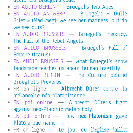
deciphers Bruegel’s code
;
EN AUDIO BERLIN
—
Bruegel’s Two Apes
;
EN AUDIO ANTWERP
—
Bruegel’s « Dulle
Griet » (Mad Meg): we see her madness, but do
we see ours?
EN AUDIO BRUSSELS
—
Bruegel’s Theodicy:
The Fall of the Rebel Angels.
EN AUDIO BRUSSELS
—
Bruegel’s Fall of
Empire (Icarus)
EN AUDIO BRUSSELS
—
What Bruegel’s snow
landscape teaches us about human fragility
;
EN AUDIO BERLIN
—
The Culture behind
Brueghel’s Proverbs
;
FR en ligne —
Albrecht Dürer
contre la
mélancolie néo-platonicienne
EN pdf online
—
Albrecht Dürer’s fight
against neo-Platonic Melancholy
;
EN pdf online
—
How
neo-Platonism
gave
Plato
a bad name
;
FR en ligne —
Le jour où l’Eglise faillit