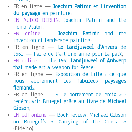
FR en ligne —
Joachim Patinir
et
l’invention
du paysage
en peinture
;
EN AUDIO BERLIN
:
Joachim Patinir and the
Homo Viator
;
EN online
—
Joachim Patinir
and the
invention of landscape painting
;
FR en ligne —
Le Landjuweel d’Anvers
de
1561 — Faire de l’art une arme pour la paix
;
EN online
—
The 1561
Landjuweel of Antwerp
that made art a weapon for Peace
;
FR en ligne —
Exposition de Lille : ce que
nous apprennent les fabuleux
paysages
flamand
s
;
FR en ligne —
« Le portement de croix » :
redécouvrir Bruegel grâce au livre de
Michael
Gibson
;
EN pdf online
—
Book review: Michael Gibson
on Bruegel’s « Carrying of the Cross. »
(Fidelio);