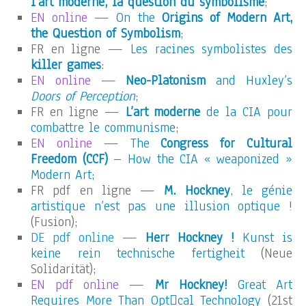
l’art moderne, la question du symbolisme
;
EN online
—
On the
Origins of Modern Art,
the Question of Symbolism
;
FR en ligne —
Les racines symbolistes des
killer games
:
EN online
—
Neo-Platonism
and Huxley’s
Doors of Perception
;
FR en ligne —
L’art moderne
de la CIA pour
combattre le communisme
;
EN online
—
The
Congress for Cultural
Freedom (CCF)
– How the CIA « weaponized »
Modern Art;
FR pdf en ligne —
M. Hockney
, le génie
artistique n’est pas une illusion optique !
(Fusion);
DE pdf online
—
Herr Hockney !
Kunst is
keine rein technische fertigheit
(Neue
Solidarität);
EN pdf online
—
Mr Hockney!
Great Art
Requires More Than Optcal Technology
(21st