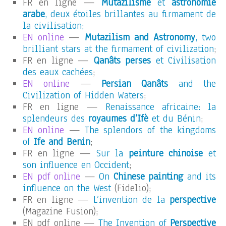
FR en ligne —
Mutazilisme
et
astronomie
arabe
, deux étoiles brillantes au firmament de
la civilisation;
EN online
—
Mutazilism and Astronomy
, two
brilliant stars at the firmament of civilization
;
FR en ligne —
Qanâts perses
et Civilisation
des eaux cachées
;
EN online
—
Persian Qanâts
and the
Civilization of Hidden Waters
;
FR en ligne —
Renaissance africaine: la
splendeurs des
royaumes d’Ifè
et du Bénin
;
EN online
—
The splendors of the kingdoms
of
Ife and Benin
;
FR en ligne —
Sur la
peinture chinoise
et
son influence en Occident
;
EN pdf online
—
On
Chinese painting
and its
influence on the West
(Fidelio);
FR en ligne —
L’invention de la
perspective
(Magazine Fusion);
EN pdf online —
The Invention of
Perspective