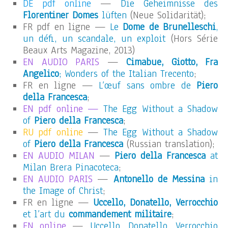
DE pdf online
—
Die Geheimnisse des
Florentiner Domes
lüften
(Neue Solidarität);
FR pdf en ligne —
Le
Dome de Brunelleschi
,
un défi, un scandale, un exploit
(Hors Série
Beaux Arts Magazine, 2013)
EN AUDIO PARIS
—
Cimabue, Giotto, Fra
Angelico
; Wonders of the Italian Trecento
;
FR en ligne —
L’œuf sans ombre de
Piero
della Francesca
;
EN pdf online —
The Egg Without a Shadow
of
Piero della Francesca
;
RU pdf online
—
The Egg Without a Shadow
of
Piero della Francesca
(Russian translation);
EN AUDIO MILAN
—
Piero della Francesca
at
Milan Brera Pinacoteca
;
EN AUDIO PARIS
—
Antonello de Messina
in
the Image of Christ
;
FR en ligne —
Uccello, Donatello, Verrocchio
et l’art du
commandement militaire
;
EN online
—
Uccello, Donatello, Verrocchio