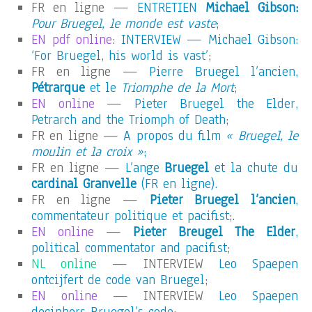
FR en ligne —
ENTRETIEN
Michael Gibson:
Pour Bruegel, le monde est vaste
;
EN pdf online
:
INTERVIEW — Michael Gibson:
‘For Bruegel, his world is vast’
;
FR en ligne —
Pierre Bruegel l’ancien,
Pétrarque
et le
Triomphe de la Mort
;
EN online
—
Pieter Bruegel the Elder,
Petrarch and the Triomph of Death
;
FR en ligne —
A propos du film
« Bruegel, le
moulin et la croix »
;
FR en ligne —
L’ange
Bruegel
et la chute du
cardinal Granvelle
(FR en ligne).
FR en ligne —
Pieter Bruegel l’ancien
,
commentateur politique et pacifist
;.
EN online
—
Pieter Breugel The Elder
,
political commentator and pacifist
;
NL online
— INTERVIEW
Leo Spaepen
ontcijfert de code van Bruegel
;
EN online
— INTERVIEW
Leo Spaepen