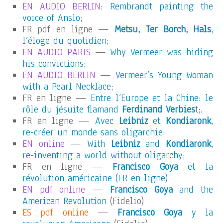
EN AUDIO BERLIN
:
Rembrandt painting the
voice of Anslo
;
FR pdf en ligne —
Metsu, Ter Borch, Hals
,
l’éloge du quotidien
;
EN AUDIO PARIS
—
Why Vermeer was hiding
his convictions
;
EN AUDIO BERLIN
—
Vermeer’s Young Woman
with a Pearl Necklace
;
FR en ligne —
Entre l’Europe et la Chine: le
rôle du jésuite flamand
Ferdinand Verbies
t;
.
FR en ligne —
Avec
Leibniz
et
Kondiaronk
,
re-créer un monde sans oligarchie
;
EN online
—
With
Leibniz
and
Kondiaronk
,
re-inventing a world without oligarchy;
FR en ligne —
Francisco Goya
et la
révolution américaine (FR en ligne)
EN pdf online
—
Francisco Goya
and the
American Revolution
(Fidelio)
ES pdf online
—
Francisco Goya
y la