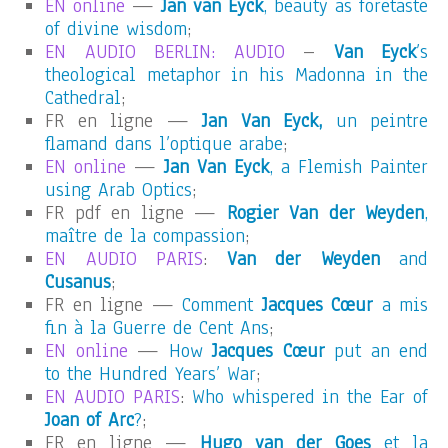
EN online
—
Jan van Eyck
, beauty as foretaste
of divine wisdom
;
EN AUDIO BERLIN: AUDIO
–
Van Eyck
’s
theological metaphor in his Madonna in the
Cathedral
;
FR en ligne —
Jan Van Eyck,
un peintre
flamand dans l’optique arabe
;
EN online
—
Jan Van Eyck
, a Flemish Painter
using Arab Optics
;
FR pdf en ligne —
Rogier Van der Weyden
,
maître de la compassion
;
EN AUDIO PARIS
:
Van der Weyden
and
Cusanus
;
FR en ligne —
Comment
Jacques Cœur
a mis
fin à la Guerre de Cent Ans
;
EN online
—
How
Jacques Cœur
put an end
to the Hundred Years’ War
;
EN AUDIO PARIS
:
Who whispered in the Ear of
Joan of Arc
?
;
FR en ligne —
Hugo van der Goes
et la