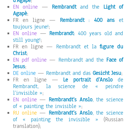
d’Agapè
;
EN online
—
Rembrandt
and the
Light of
Agapè
;
FR en ligne —
Rembrandt
:
400 ans
et
toujours jeune!
;
EN online
—
Rembrandt
: 400 years old and
still young!
;
FR en ligne —
Rembrandt et la
figure du
Christ
;
EN pdf online
—
Rembrandt and the
Face of
Jesus
;
DE online
—
Rembrandt and das
Gesicht Jesu
;
FR en ligne —
Le portrait d’Anslo
de
Rembrandt, la science de « peindre
l’invisible »
;
EN online
—
Rembrandt’s Anslo
, the science
of « painting the invisible »
;
RU online
—
Rembrandt’s Anslo
, the science
of « painting the invisible »
(Russian
translation);