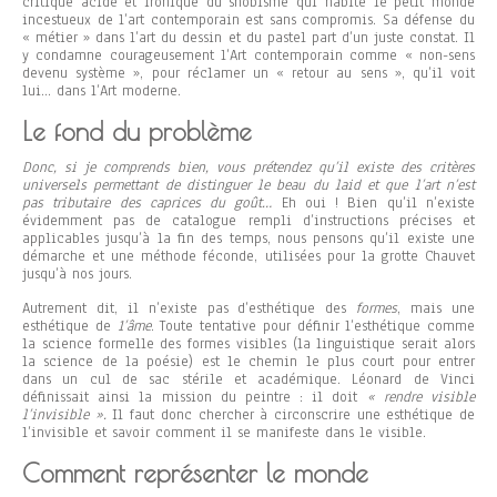
critique acide et ironique du snobisme qui habite le petit monde
incestueux de l’art contemporain est sans compromis. Sa défense du
« métier » dans l’art du dessin et du pastel part d’un juste constat. Il
y condamne courageusement l’Art contemporain comme « non-sens
devenu système », pour réclamer un « retour au sens », qu’il voit
lui… dans l’Art moderne.
Le fond du problème
Donc, si je comprends bien, vous prétendez qu’il existe des critères
universels permettant de distinguer le beau du laid et que l’art n’est
pas tributaire des caprices du goût…
Eh oui ! Bien qu’il n’existe
évidemment pas de catalogue rempli d’instructions précises et
applicables jusqu’à la fin des temps, nous pensons qu’il existe une
démarche et une méthode féconde, utilisées pour la grotte Chauvet
jusqu’à nos jours.
Autrement dit, il n’existe pas d’esthétique des
formes
, mais une
esthétique de
1’âme
. Toute tentative pour définir l’esthétique comme
la science formelle des formes visibles (la linguistique serait alors
la science de la poésie) est le chemin le plus court pour entrer
dans un cul de sac stérile et académique. Léonard de Vinci
définissait ainsi la mission du peintre : il doit
« rendre visible
l’invisible ».
Il faut donc chercher à circonscrire une esthétique de
l’invisible et savoir comment il se manifeste dans le visible.
Comment représenter le monde