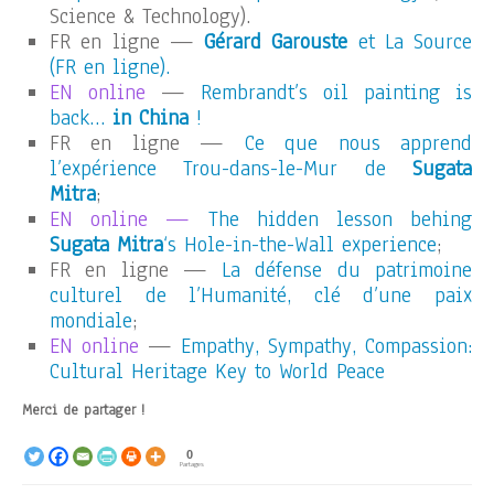
Science & Technology).
FR en ligne —
Gérard Garouste
et La Source
(FR en ligne).
EN online
—
Rembrandt’s oil painting is
back…
in China
!
FR en ligne —
Ce que nous apprend
l’expérience Trou-dans-le-Mur de
Sugata
Mitra
;
EN online —
The hidden lesson behing
Sugata Mitra
‘s Hole-in-the-Wall experience
;
FR en ligne —
La défense du patrimoine
culturel de l’Humanité, clé d’une paix
mondiale
;
EN online
—
Empathy, Sympathy, Compassion:
Cultural Heritage Key to World Peace
Merci de partager !
0
Partages