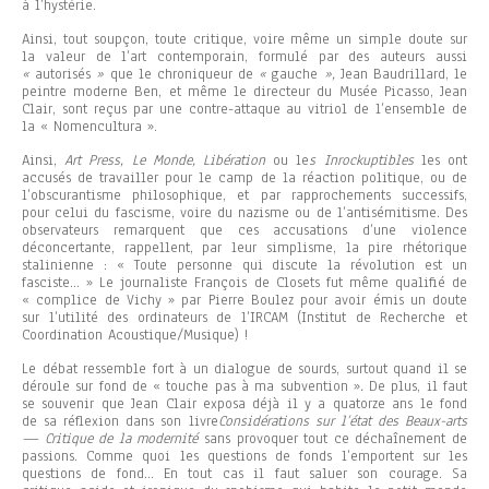
à l’hystérie.
Ainsi, tout soupçon, toute critique, voire même un simple doute sur
la valeur de l’art contemporain, formulé par des auteurs aussi
«
autorisés
»
que le chroniqueur de
«
gauche
»,
Jean Baudrillard, le
peintre moderne Ben, et même le directeur du Musée Picasso, Jean
Clair, sont reçus par une contre-attaque au vitriol de l’ensemble de
la « Nomencultura ».
Ainsi,
Art Press, Le Monde, Libération
ou le
s Inrockuptibles
les ont
accusés de travailler pour le camp de la réaction politique, ou de
l’obscurantisme philosophique, et par rapprochements successifs,
pour celui du fascisme, voire du nazisme ou de l’antisémitisme. Des
observateurs remarquent que ces accusations d’une violence
déconcertante, rappellent, par leur simplisme, la pire rhétorique
stalinienne : « Toute personne qui discute la révolution est un
fasciste… » Le journaliste François de Closets fut même qualifié de
« complice de Vichy » par Pierre Boulez pour avoir émis un doute
sur l’utilité des ordinateurs de l’IRCAM (Institut de Recherche et
Coordination Acoustique/Musique) !
Le débat ressemble fort à un dialogue de sourds, surtout quand il se
déroule sur fond de « touche pas à ma subvention »
.
De plus, il faut
se souvenir que Jean Clair exposa déjà il y a quatorze ans le fond
de sa réflexion dans son livre
Considérations sur l’état des Beaux-arts
— Critique de la modernité
sans provoquer tout ce déchaînement de
passions. Comme quoi les questions de fonds l’emportent sur les
questions de fond… En tout cas il faut saluer son courage. Sa