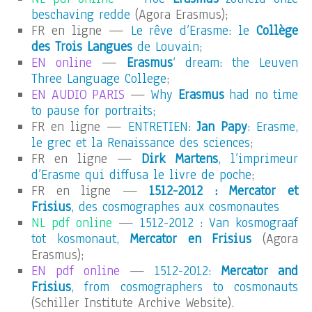
beschaving redde
(Agora Erasmus);
FR en ligne —
Le rêve d’Erasme: le
Collège
des Trois Langues
de Louvain
;
EN online
—
Erasmus
‘ dream: the Leuven
Three Language College
;
EN AUDIO PARIS
—
Why
Erasmus
had no time
to pause for portraits;
FR en ligne —
ENTRETIEN:
Jan Papy
: Erasme,
le grec et la Renaissance des sciences
;
FR en ligne —
Dirk Martens
, l’imprimeur
d’Erasme qui diffusa le livre de poche
;
FR en ligne —
1512-2012 : Mercator et
Frisius
, des cosmographes aux cosmonautes
NL pdf online
—
1512-2012 : Van kosmograaf
tot kosmonaut,
Mercator en Frisius
(Agora
Erasmus);
EN pdf online
—
1512-2012:
Mercator and
Frisius
, from cosmographers to cosmonauts
(Schiller Institute Archive Website).