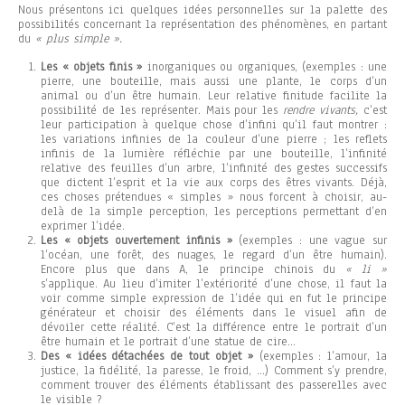
Nous présentons ici quelques idées personnelles sur la palette des
possibilités concernant la représentation des phénomènes, en partant
du
« plus simple ».
Les « objets finis »
inorganiques ou organiques, (exemples : une
pierre, une bouteille, mais aussi une plante, le corps d’un
animal ou d’un être humain. Leur relative finitude facilite la
possibilité de les représenter. Mais pour les
rendre vivants,
c’est
leur participation à quelque chose d’infini qu’il faut montrer :
les variations infinies de la couleur d’une pierre ; les reflets
infinis de la lumière réfléchie par une bouteille, l’infinité
relative des feuilles d’un arbre, l’infinité des gestes successifs
que dictent l’esprit et la vie aux corps des êtres vivants. Déjà,
ces choses prétendues « simples » nous forcent à choisir, au-
delà de la simple perception, les perceptions permettant d’en
exprimer l’idée.
Les « objets ouvertement infinis »
(exemples : une vague sur
l’océan, une forêt, des nuages, le regard d’un être humain).
Encore plus que dans A, le principe chinois du
« li »
s’applique. Au lieu d’imiter l’extériorité d’une chose, il faut la
voir comme simple expression de l’idée qui en fut le principe
générateur et choisir des éléments dans le visuel afin de
dévoiler cette réalité. C’est la différence entre le portrait d’un
être humain et le portrait d’une statue de cire…
Des « idées détachées de tout objet »
(exemples : l’amour, la
justice, la fidélité, la paresse, le froid, …) Comment s’y prendre,
comment trouver des éléments établissant des passerelles avec
le visible ?