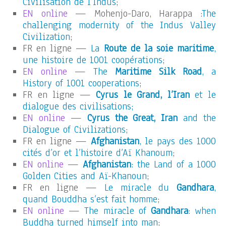
Civilisation de l’Indus
;
EN online
— Mohenjo-Daro, Harappa :
The
challenging modernity of the Indus Valley
Civilization
;
FR en ligne —
La
Route de la soie maritime
,
une histoire de 1001 coopérations
;
EN online
—
The
Maritime Silk Road
, a
History of 1001 cooperations
;
FR en ligne —
Cyrus le Grand, l’Iran
et le
dialogue des civilisations;
EN online
—
Cyrus the Great, Iran
and the
Dialogue of Civilizations
;
FR en ligne —
Afghanistan
, le pays des 1000
cités d’or et l’histoire d’Aï Khanoum
;
EN online
—
Afghanistan
: the Land of a 1000
Golden Cities and Aï-Khanoun
;
FR en ligne —
Le miracle du
Gandhara
,
quand Bouddha s’est fait homme
;
EN online
—
The miracle of
Gandhara
: when
Buddha turned himself into man
;