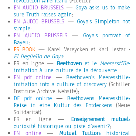
revolucion Americano
(Fidelio);
EN AUDIO BRUSSELS
—
Goya asks us to make
sure Truth raises again
;
EN AUDIO BRUSSELS
—
Goya’s Simpleton not
simple
;
EN AUDIO BRUSSELS
—
Goya’s portrait of
Bayeu
;
ES BOOK
— Karel Vereycken et Karl Lestar :
El Degüello de Goya
;
FR en ligne —
Beethoven
et le
Meeresstille
:
initiation à une culture de la découverte
EN pdf online
—
Beethoven’s Meeresstille:
initiation into a culture of discovery
(Schiller
Institute Archive Website);
DE pdf online
—
Beethovens Meeresstille:
Reise in eine Kultur des Entdeckens
(Neue
Solidarität);
FR en ligne —
Enseignement mutuel
:
curiosité historique ou piste d’avenir?
;
EN online
—
Mutual Tuition
: historical