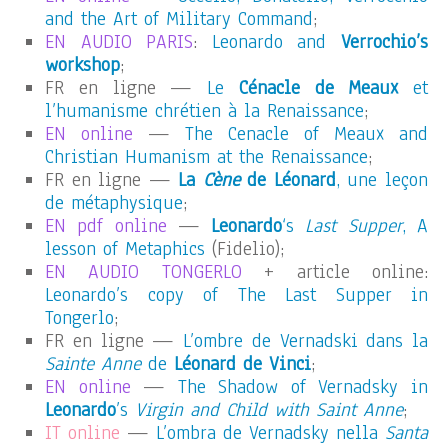
and the Art of Military Command
;
EN AUDIO PARIS
:
Leonardo and
Verrochio’s
workshop
;
FR en ligne —
Le
Cénacle de Meaux
et
l’humanisme chrétien à la Renaissance
;
EN online
—
The Cenacle of Meaux and
Christian Humanism at the Renaissance
;
FR en ligne —
La
Cène
de Léonard
, une leçon
de métaphysique
;
EN pdf online
—
Leonardo
‘s
Last Supper
, A
lesson of Metaphics
(Fidelio);
EN AUDIO TONGERLO
+ article online:
Leonardo’s copy of The Last Supper in
Tongerlo
;
FR en ligne —
L’ombre de Vernadski dans la
Sainte Anne
de
Léonard de Vinci
;
EN online
—
The Shadow of Vernadsky in
Leonardo
’s
Virgin and Child with Saint Anne
;
IT online
—
L’ombra de Vernadsky nella
Santa