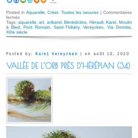
Partages
Posted in
Aquarelle
,
Créer
,
Toutes les oeuvres
|
Commentaires
sur
fermés
Moulin
Tags:
aquarelle
,
art
,
artkarel
,
Bénédictins
,
Hérault
,
Karel
,
Moulin
à
à Bled
,
Pont Romain
,
Saint-Thibéry
,
Vereycken
,
Via Domitia
,
Bled
XIIIe siècle
à
Saint-
Thibéry
(34)
Posted by:
Karel Vereycken
| on août 10, 2020
VALLÉE DE L’ORB PRÈS D’HÉRÉPIAN (34)