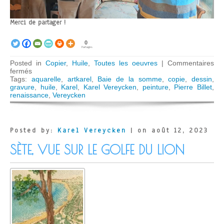
Merci de partager !
0
Partages
Posted in
Copier
,
Huile
,
Toutes les oeuvres
|
Commentaires
sur
fermés
Le
Tags:
aquarelle
,
artkarel
,
Baie de la somme
,
copie
,
dessin
,
Bac
gravure
,
huile
,
Karel
,
Karel Vereycken
,
peinture
,
Pierre Billet
,
(d’après
renaissance
,
Vereycken
Pierre
Billet)
Posted by:
Karel Vereycken
| on août 12, 2023
SÈTE, VUE SUR LE GOLFE DU LION