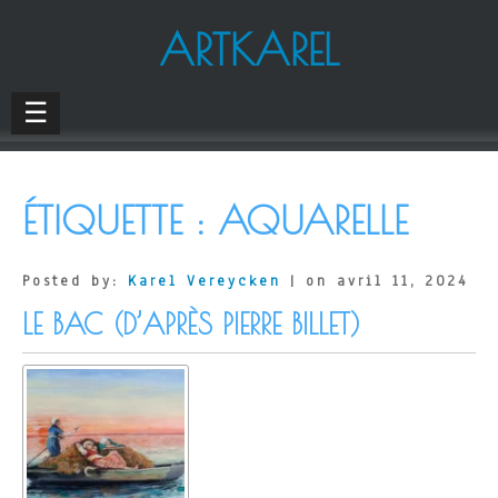
ARTKAREL
☰
ÉTIQUETTE :
AQUARELLE
Posted by:
Karel Vereycken
| on avril 11, 2024
LE BAC (D’APRÈS PIERRE BILLET)