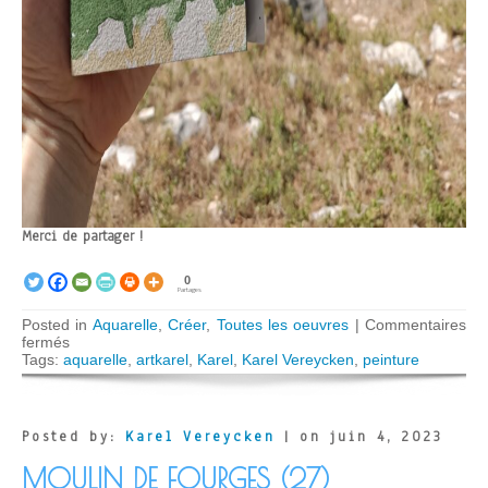
Merci de partager !
0
Partages
Posted in
Aquarelle
,
Créer
,
Toutes les oeuvres
|
Commentaires
sur
fermés
Sète,
Tags:
aquarelle
,
artkarel
,
Karel
,
Karel Vereycken
,
peinture
vue
sur
le
Golfe
Posted by:
Karel Vereycken
| on juin 4, 2023
du
Lion
MOULIN DE FOURGES (27)