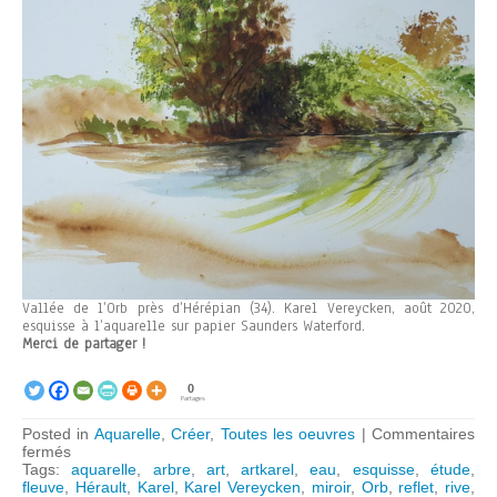
Vallée de l’Orb près d’Hérépian (34). Karel Vereycken, août 2020,
esquisse à l’aquarelle sur papier Saunders Waterford.
Merci de partager !
0
Partages
Posted in
Aquarelle
,
Créer
,
Toutes les oeuvres
|
Commentaires
sur
fermés
Vallée
Tags:
aquarelle
,
arbre
,
art
,
artkarel
,
eau
,
esquisse
,
étude
,
de
fleuve
,
Hérault
,
Karel
,
Karel Vereycken
,
miroir
,
Orb
,
reflet
,
rive
,