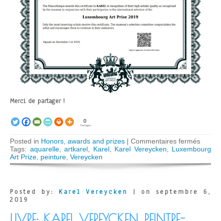
Merci de partager !
0
Partages
sur
Posted in
Honors, awards and prizes
|
Commentaires fermés
Karel
Tags:
aquarelle
,
artkarel
,
Karel
,
Karel Vereycken
,
Luxembourg
Verey
Art Prize
,
peinture
,
Vereycken
award
in
Luxem
Art
Posted by:
Karel Vereycken
| on septembre 6,
Prize
2019
2019
LIVRE: KAREL VEREYCKEN, PEINTRE-