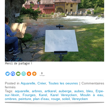
Merci de partager !
0
Partages
Posted in
Aquarelle
,
Créer
,
Toutes les oeuvres
|
Commentaires
sur
fermés
Moulin
Tags:
aquarelle
,
arbres
,
artkarel
,
auberge
,
aubes
,
bleu
,
Erpe-
de
sur-Vexin
,
Fourges
,
Karel
,
Karel Vereycken
,
Moulin à eau
,
Fourges
ombres
,
peinture
,
plan d'eau
,
rouge
,
soleil
,
Vereycken
(27)