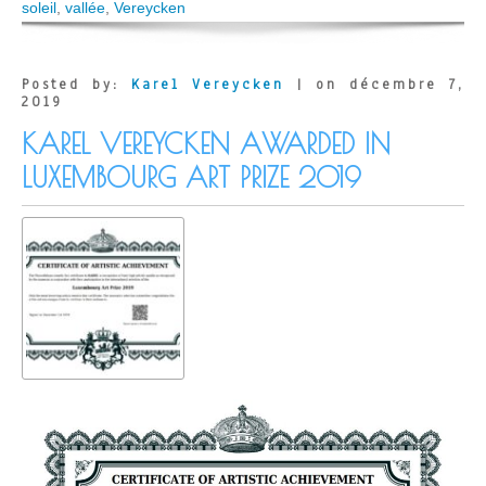
l’Orb
soleil
,
vallée
,
Vereycken
près
d’Hérépian
(34)
Posted by:
Karel Vereycken
| on décembre 7,
2019
KAREL VEREYCKEN AWARDED IN
LUXEMBOURG ART PRIZE 2019