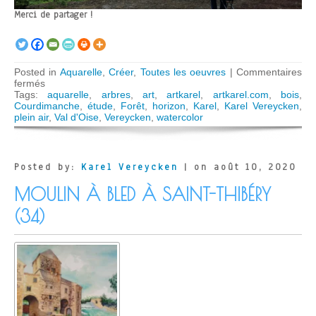
Merci de partager !
Posted in
Aquarelle
,
Créer
,
Toutes les oeuvres
|
Commentaires
sur
fermés
Forêt
Tags:
aquarelle
,
arbres
,
art
,
artkarel
,
artkarel.com
,
bois
,
de
Courdimanche
,
étude
,
Forêt
,
horizon
,
Karel
,
Karel Vereycken
,
Courdimanche
plein air
,
Val d'Oise
,
Vereycken
,
watercolor
(95)
Posted by:
Karel Vereycken
| on août 10, 2020
MOULIN À BLED À SAINT-THIBÉRY
(34)